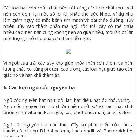
Các loại hạt còn chứa chất béo tốt cùng các hợp chất thực vật
nên còn đem lại một số lợi ích khác cho sức khỏe, ví dụ như
làm giảm nguy cơ mắc bệnh tim mạch và đái tháo đường. Tuy
nhiên, tùy vào thành phần mà ngũ cốc trái cây có thể chứa
nhiều calo nên bạn cũng không nên ăn quá nhiều, mỗi lần chỉ ăn
một lượng nhỏ cho qua cơn thèm đồ ngọt.
Vị ngọt của trái cây sấy khô giúp thỏa mãn cơn thèm và hàm
lượng chất xơ cùng protein cao trong các loại hạt giúp tạo cảm
giác no và hạn chế thèm ăn.
6. Các loại ngũ cốc nguyên hạt
Ngũ cốc nguyên hạt như: đỗ, lạc, hạt điều, hạt óc chó, vừng,…
Ngũ cốc nguyên hạt có chứa nhiều chất xơ và các chất dinh
dưỡng như vitamin B, magiê, sắt, phốt pho, mangan và selen.
Ngũ cốc nguyên hạt còn thúc đẩy sự phát triển của các vi
khuẩn có lợi như Bifidobacteria, Lactobacilli và Bacteroidetes
trong ruột.