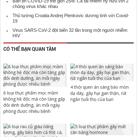
Bản tin COVID-19 thế giới 25/8: Ca tái nhiễm hy hữu với 2
chủng virus khác nhau
Thủ tướng Croatia Andrej Plenkovic dương tính với Covid-
19
Virus SARS-CoV-2 đột biến 32 lần trong một người nhiễm
HIV
CÓ THỂ BẠN QUAN TÂM
4 thói quen ăn sáng bào mòn
6 loại thực phẩm mọc mầm
dạ dày, gây hại gan thận, rút
không hề độc mà còn tăng gấp
ngắn tuổi thọ của bạn
đôi dinh dưỡng, ăn mỗi ngày
phòng được nhiều bệnh