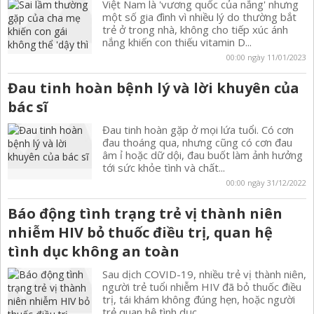
Việt Nam là 'vương quốc của nắng' nhưng
một số gia đình vì nhiều lý do thường bắt
trẻ ở trong nhà, không cho tiếp xúc ánh
nắng khiến con thiếu vitamin D...
00:00 ngày 11/01/2023
Đau tinh hoàn bệnh lý và lời khuyên của
bác sĩ
Đau tinh hoàn gặp ở mọi lứa tuổi. Có cơn
đau thoáng qua, nhưng cũng có cơn đau
âm ỉ hoặc dữ dội, đau buốt làm ảnh hưởng
tới sức khỏe tình và chất...
00:00 ngày 31/12/2022
Báo động tình trạng trẻ vị thành niên
nhiễm HIV bỏ thuốc điều trị, quan hệ
tình dục không an toàn
Sau dịch COVID-19, nhiều trẻ vị thành niên,
người trẻ tuổi nhiễm HIV đã bỏ thuốc điều
trị, tái khám không đúng hẹn, hoặc người
trẻ quan hệ tình dục...