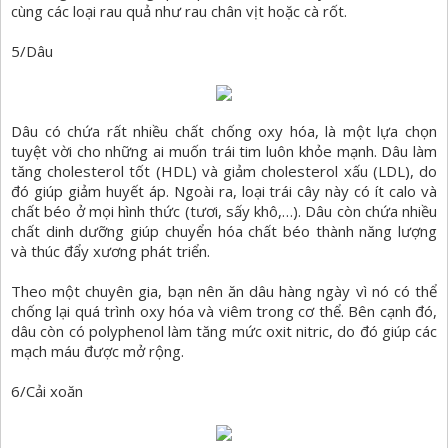
cùng các loại rau quả như rau chân vịt hoặc cà rốt.
5/Dâu
Dâu có chứa rất nhiều chất chống oxy hóa, là một lựa chọn
tuyệt vời cho những ai muốn trái tim luôn khỏe mạnh. Dâu làm
tăng cholesterol tốt (HDL) và giảm cholesterol xấu (LDL), do
đó giúp giảm huyết áp. Ngoài ra, loại trái cây này có ít calo và
chất béo ở mọi hình thức (tươi, sấy khô,…). Dâu còn chứa nhiều
chất dinh dưỡng giúp chuyển hóa chất béo thành năng lượng
và thúc đẩy xương phát triển.
Theo một chuyên gia, bạn nên ăn dâu hàng ngày vì nó có thể
chống lại quá trình oxy hóa và viêm trong cơ thể. Bên cạnh đó,
dâu còn có polyphenol làm tăng mức oxit nitric, do đó giúp các
mạch máu được mở rộng.
6/Cải xoăn