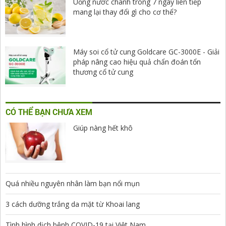
Uống nước chanh trong 7 ngày liên tiếp
mang lại thay đổi gì cho cơ thể?
Máy soi cổ tử cung Goldcare GC-3000E - Giải
pháp nâng cao hiệu quả chẩn đoán tổn
thương cổ tử cung
CÓ THỂ BẠN CHƯA XEM
Giúp nàng hết khô
Quá nhiều nguyên nhân làm bạn nổi mụn
3 cách dưỡng trắng da mặt từ Khoai lang
Tình hình dịch bệnh COVID-19 tại Việt Nam