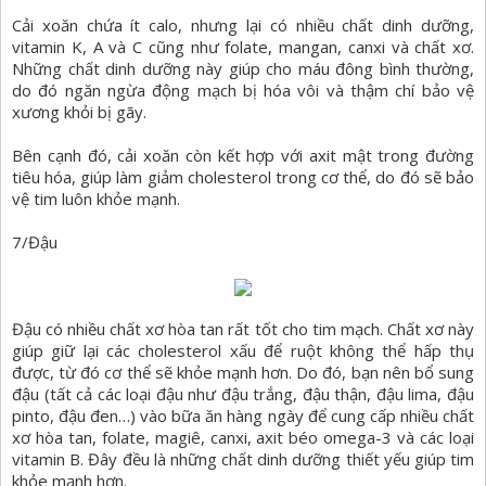
Cải xoăn chứa ít calo, nhưng lại có nhiều chất dinh dưỡng,
vitamin K, A và C cũng như folate, mangan, canxi và chất xơ.
Những chất dinh dưỡng này giúp cho máu đông bình thường,
do đó ngăn ngừa động mạch bị hóa vôi và thậm chí bảo vệ
xương khỏi bị gãy.
Bên cạnh đó, cải xoăn còn kết hợp với axit mật trong đường
tiêu hóa, giúp làm giảm cholesterol trong cơ thể, do đó sẽ bảo
vệ tim luôn khỏe mạnh.
7/Đậu
Đậu có nhiều chất xơ hòa tan rất tốt cho tim mạch. Chất xơ này
giúp giữ lại các cholesterol xấu để ruột không thể hấp thụ
được, từ đó cơ thể sẽ khỏe mạnh hơn. Do đó, bạn nên bổ sung
đậu (tất cả các loại đậu như đậu trắng, đậu thận, đậu lima, đậu
pinto, đậu đen…) vào bữa ăn hàng ngày để cung cấp nhiều chất
xơ hòa tan, folate, magiê, canxi, axit béo omega-3 và các loại
vitamin B. Đây đều là những chất dinh dưỡng thiết yếu giúp tim
khỏe mạnh hơn.