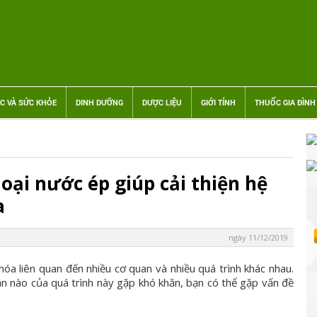
C VÀ SỨC KHỎE
DINH DƯỠNG
DƯỢC LIỆU
GIỚI TÍNH
THUỐC GIA ĐÌNH
loại nước ép giúp cải thiện hệ
a
ngày 11/12/2019
 hóa liên quan đến nhiều cơ quan và nhiều quá trình khác nhau.
n nào của quá trình này gặp khó khăn, bạn có thể gặp vấn đề