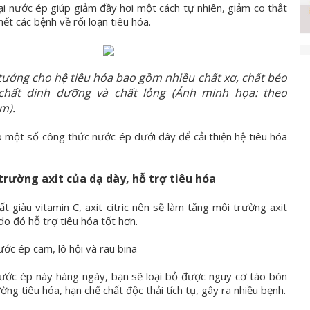
oại nước ép giúp giảm đầy hơi một cách tự nhiên, giảm co thắt
ết các bệnh về rối loạn tiêu hóa.
 tưởng cho hệ tiêu hóa bao gồm nhiều chất xơ, chất béo
chất dinh dưỡng và chất lỏng (Ảnh minh họa: theo
m).
một số công thức nước ép dưới đây để cải thiện hệ tiêu hóa
trường axit của dạ dày, hỗ trợ tiêu hóa
t giàu vitamin C, axit citric nên sẽ làm tăng môi trường axit
do đó hỗ trợ tiêu hóa tốt hơn.
ước ép cam, lô hội và rau bina
nước ép này hàng ngày, bạn sẽ loại bỏ được nguy cơ táo bón
ng tiêu hóa, hạn chế chất độc thải tích tụ, gây ra nhiều bẹnh.