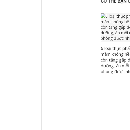
CÓ THỂ BẠN 
6 loại thực p
mầm không hề
còn tăng gấp đ
dưỡng, ăn mỗi
phòng được nh