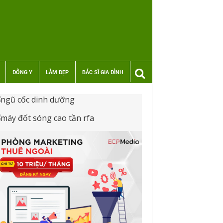
ĐÔNG Y
LÀM ĐẸP
BÁC SĨ GIA ĐÌNH