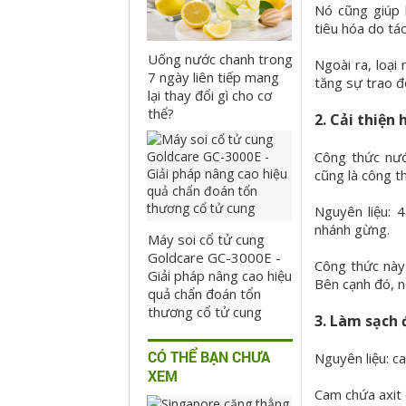
Nó cũng giúp 
tiêu hóa do tá
Uống nước chanh trong
Ngoài ra, loại
7 ngày liên tiếp mang
tăng sự trao đổ
lại thay đổi gì cho cơ
thể?
2. Cải thiện 
Công thức nướ
cũng là công t
Nguyên liệu: 
nhánh gừng.
Máy soi cổ tử cung
Goldcare GC-3000E -
Công thức này 
Giải pháp nâng cao hiệu
Bên cạnh đó, n
quả chẩn đoán tổn
thương cổ tử cung
3. Làm sạch
CÓ THỂ BẠN CHƯA
Nguyên liệu: c
XEM
Cam chứa axit 