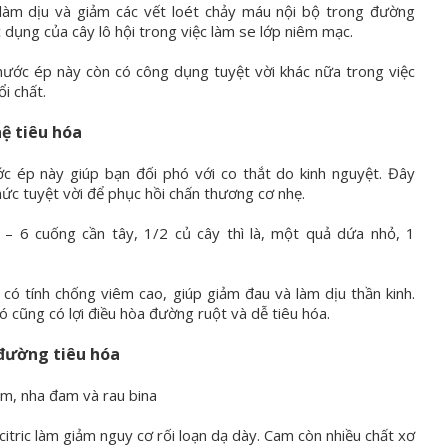
làm dịu và giảm các vết loét chảy máu nội bộ trong đường
c dụng của cây lô hội trong việc làm se lớp niêm mạc.
 nước ép này còn có công dụng tuyệt vời khác nữa trong việc
i chất.
hệ tiêu hóa
c ép này giúp bạn đối phó với co thắt do kinh nguyệt. Đây
hức tuyệt vời để phục hồi chấn thương cơ nhẹ.
4 – 6 cuống cần tây, 1/2 củ cây thì là, một quả dứa nhỏ, 1
có tính chống viêm cao, giúp giảm đau và làm dịu thần kinh.
ó cũng có lợi điều hòa đường ruột và dễ tiêu hóa.
 đường tiêu hóa
am, nha đam và rau bina
citric làm giảm nguy cơ rối loạn dạ dày. Cam còn nhiều chất xơ