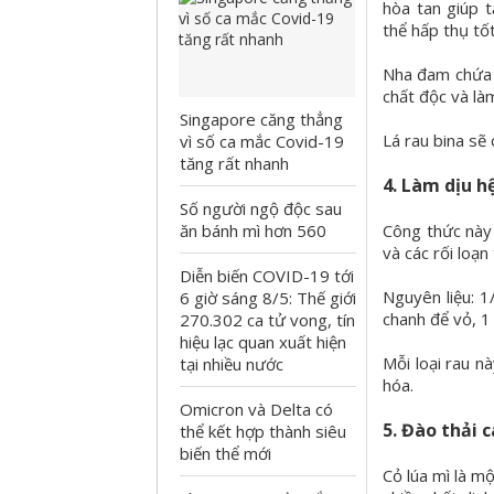
hòa tan giúp 
thể hấp thụ tố
Nha đam chứa c
chất độc và là
Singapore căng thẳng
Lá rau bina sẽ
vì số ca mắc Covid-19
tăng rất nhanh
4
. Làm dịu h
Số người ngộ độc sau
ăn bánh mì hơn 560
Công thức này 
và các rối loạn
Diễn biến COVID-19 tới
Nguyên liệu: 1
6 giờ sáng 8/5: Thế giới
chanh để vỏ, 1
270.302 ca tử vong, tín
hiệu lạc quan xuất hiện
Mỗi loại rau nà
tại nhiều nước
hóa.
Omicron và Delta có
5. Đào thải c
thể kết hợp thành siêu
biến thể mới
Cỏ lúa mì là m