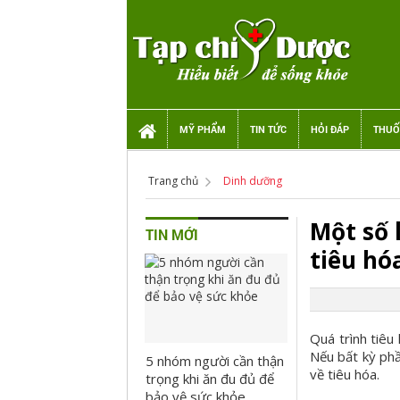
MỸ PHẨM
TIN TỨC
HỎI ĐÁP
THUỐ
Trang chủ
Dinh dưỡng
Một số 
TIN MỚI
tiêu hó
Quá trình tiêu
Nếu bất kỳ phầ
5 nhóm người cần thận
về tiêu hóa.
trọng khi ăn đu đủ để
bảo vệ sức khỏe