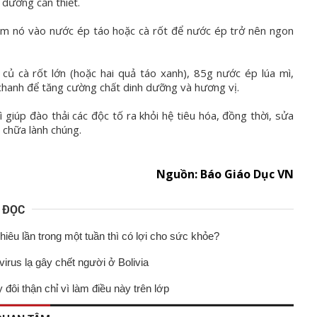
 dưỡng cần thiết.
êm nó vào nước ép táo hoặc cà rốt để nước ép trở nên ngon
 củ cà rốt lớn (hoặc hai quả táo xanh), 85g nước ép lúa mì,
hanh để tăng cường chất dinh dưỡng và hương vị.
 giúp đào thải các độc tố ra khỏi hệ tiêu hóa, đồng thời, sửa
 chữa lành chúng.
Nguồn: Báo Giáo Dục VN
N ĐỌC
iêu lần trong một tuần thì có lợi cho sức khỏe?
virus lạ gây chết người ở Bolivia
y đôi thận chỉ vì làm điều này trên lớp