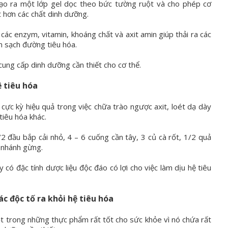
tạo ra một lớp gel dọc theo bức tường ruột và cho phép cơ
t hơn các chất dinh dưỡng.
ác enzym, vitamin, khoáng chất và axit amin giúp thải ra các
m sạch đường tiêu hóa.
 cung cấp dinh dưỡng cần thiết cho cơ thể.
ệ tiêu hóa
cực kỳ hiệu quả trong việc chữa trào ngược axit, loét dạ dày
 tiêu hóa khác.
/2 đầu bắp cải nhỏ, 4 – 6 cuống cần tây, 3 củ cà rốt, 1/2 quả
 nhánh gừng.
y có đặc tính dược liệu độc đáo có lợi cho việc làm dịu hệ tiêu
ác độc tố ra khỏi hệ tiêu hóa
ột trong những thực phẩm rất tốt cho sức khỏe vì nó chứa rất