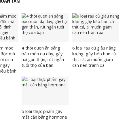
QUAN TÂM
hẩm mọc
4 thói quen ăn sáng
6 loại rau củ giàu năng
 độc mà
bào mòn dạ dày, gây
lượng, gây béo hơn cả
ôi dinh
hại gan thận, rút ngắn
thịt cá, ai muốn giảm
 ngày
tuổi thọ của bạn
cân nên tránh xa
iều bệnh
5 loại thực phẩm gây
mất cân bằng hormone