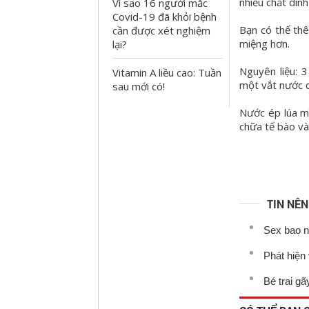
nhiều chất dinh
Vì sao 16 người mắc
Covid-19 đã khỏi bệnh
Bạn có thể th
cần được xét nghiệm
miệng hơn.
lại?
Nguyên liệu: 3
Vitamin A liều cao: Tuần
một vắt nước c
sau mới có!
Nước ép lúa mì
chữa tế bào và
TIN NÊ
Sex bao nh
Phát hiện 
Bé trai gã