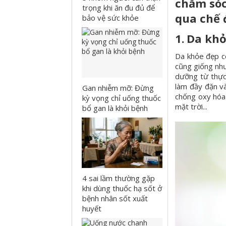
chăm sóc
trọng khi ăn đu đủ để
qua chế 
bảo vệ sức khỏe
1.
Da khỏ
Da khỏe đẹp có
cũng giống như
dưỡng từ thực 
làm đầy đặn và
Gan nhiễm mỡ: Đừng
chống oxy hóa 
kỳ vọng chỉ uống thuốc
mặt trời...
bổ gan là khỏi bệnh
4 sai lầm thường gặp
khi dùng thuốc hạ sốt ở
bệnh nhân sốt xuất
huyết