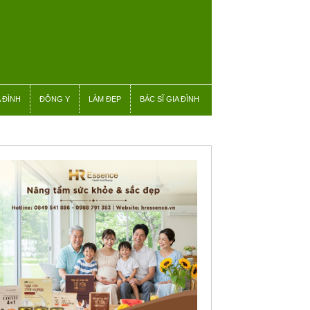
 ĐÌNH
ĐÔNG Y
LÀM ĐẸP
BÁC SĨ GIA ĐÌNH