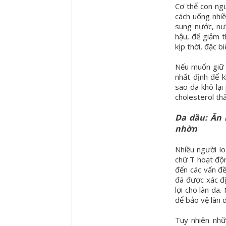
Cơ thể con ng
cách uống nhiề
sung nước, nư
hậu, để giảm t
kịp thời, đặc b
Nếu muốn giữ 
nhất định để k
sao da khô lạ
cholesterol th
Da dầu: Ăn 
nhờn
Nhiều người lo
chữ T hoạt độn
đến các vấn đề
đã được xác đị
lợi cho làn da.
để bảo vệ làn 
Tuy nhiên nh