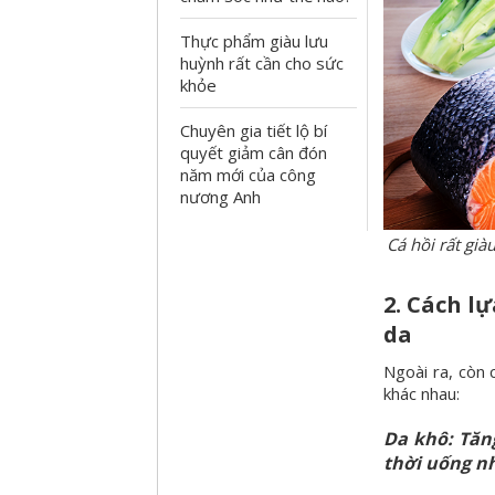
Thực phẩm giàu lưu
huỳnh rất cần cho sức
khỏe
Chuyên gia tiết lộ bí
quyết giảm cân đón
năm mới của công
nương Anh
Cá hồi rất gi
2. Cách l
da
Ngoài ra, còn 
khác nhau:
Da khô: Tăn
thời uống n