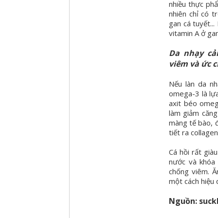
nhiều thực phẩ
nhiên chỉ có 
gan cá tuyết..
vitamin A ở gan
Da nhạy cả
viêm và ức 
Nếu làn da nh
omega-3 là lựa
axit béo omeg
làm giảm căng
màng tế bào, đ
tiết ra collage
Cá hồi rất gi
nước và khóa 
chống viêm. Ă
một cách hiệu 
Nguồn: suck