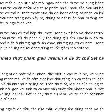
ười mất đi 2,5 lít nước mỗi ngày nên cần được bổ sung bằng
u nước và ăn nhiều loại thực phẩm nhiều màu sắc. Sau khi bổ
ớc có thể bị thất thoát qua da do hoạt động cá nhân và khí
hiểu tình trạng này xảy ra, chúng ta bắt buộc phải dưỡng ẩm
iệt với người da khô.
nước, bạn có thể hấp thụ một lượng axit béo và cholesterol
hóa nước, từ đó phát huy tác dụng giữ ẩm. Đây là lý do tại
i phổ biến ở những người ăn chay, những người có hàm lượng
ấp và những người đang dùng thuốc giảm cholesterol.
nhiều thực phẩm giàu vitamin A để ức chế tiết bã
 lắng vì da mặt dễ bị nhờn, đặc biệt là vào mùa hè, khi vùng
g mạnh mẽ, khiến cảm giác khó chịu tăng lên và thậm chí dẫn
 về da như mụn trứng cá. Trên thực tế, loại da của chúng ta
nh bởi gen khi sinh ra và việc sản xuất dầu không phải là bất
 Những loại dầu tiết ra này thực sự là vũ khí tự nhiên tốt nhất
da của bạn.
ững người da dầu cần rửa mặt, dưỡng ẩm đúng cách và ăn