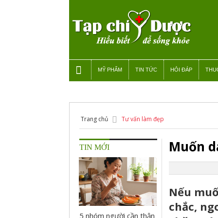
MỸ PHẨM
TIN TỨC
HỎI ĐÁP
THU
Trang chủ
Tư vấn làm đẹp
Muốn da
TIN MỚI
Nếu muốn
chắc, ng
5 nhóm người cần thận