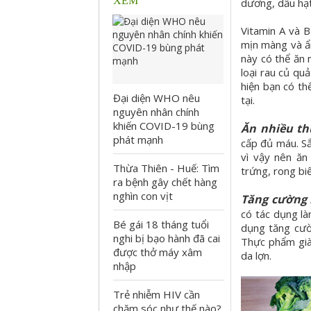
XEM
dương, dầu hạt
Vitamin A và B
mịn màng và ẩm
này có thể ăn 
loại rau củ qu
hiện bạn có th
Đại diện WHO nêu
tại.
nguyên nhân chính
khiến COVID-19 bùng
Ăn nhiều t
phát mạnh
cấp đủ máu. S
vì vậy nên ăn
Thừa Thiên - Huế: Tìm
trứng, rong bi
ra bệnh gây chết hàng
nghìn con vịt
Tăng cường 
có tác dụng là
Bé gái 18 tháng tuổi
dụng tăng cườ
nghi bị bạo hành đã cai
Thực phẩm giàu
được thở máy xâm
da lợn.
nhập
Trẻ nhiễm HIV cần
chăm sóc như thế nào?