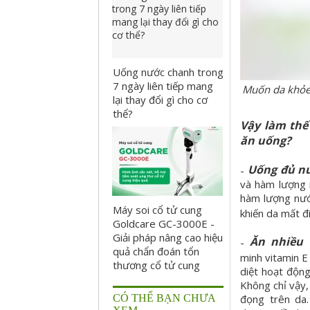
Uống nước chanh trong
7 ngày liên tiếp mang
Muốn da khỏe 
lại thay đổi gì cho cơ
thể?
Vậy làm thế
ăn uống?
Uống đủ n
-
và hàm lượng 
hàm lượng nước
Máy soi cổ tử cung
khiến da mất đi
Goldcare GC-3000E -
Giải pháp nâng cao hiệu
Ăn nhiều 
-
quả chẩn đoán tổn
minh
vitamin E
thương cổ tử cung
diệt hoạt động
Không chỉ vậy,
đọng trên da
CÓ THỂ BẠN CHƯA