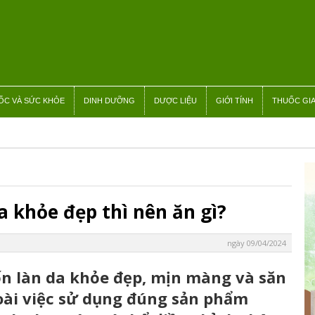
ỐC VÀ SỨC KHỎE
DINH DƯỠNG
DƯỢC LIỆU
GIỚI TÍNH
THUỐC GIA
 khỏe đẹp thì nên ăn gì?
ngày 09/04/2024
 làn da khỏe đẹp, mịn màng và săn
oài việc sử dụng đúng sản phẩm