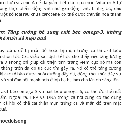
m chứa vitamin A để da giảm tiết dầu quá mức. Vitamin A tự
trong thực phẩm động vật như gan động vật, trứng, bơ, dầu
. Một số loại rau chứa carotene có thể được chuyển hóa thành
.
m: Tăng cường bổ sung axit béo omega-3, kháng
chế mẩn đỏ hiệu quả
ạy cảm, dễ bị mẩn đỏ hoặc bị mụn trứng cá thì axit béo
 chọn tốt. Các khảo sát dịch tễ học cho thấy việc tăng lượng
a-3 không chỉ giúp cải thiện tình trạng viêm cục bộ mà còn
 thẳng trên da do tia cực tím gây ra. Nó có thể tăng cường
ể các tế bào được nuôi dưỡng đầy đủ, đồng thời thúc đẩy sự
n và sợi đàn hồi mạnh hơn ở lớp hạ bì, làm cho làn da sáng lên.
àu axit béo omega-3 và axit béo omega-6, có thể ức chế mất
ẩm. Ngoài ra, EPA và DNA trong cá hồi cũng có tác dụng
n cá hồi có thể cải thiện mụn trứng cá và mẩn đỏ trên mặt
quả.
hoedoisong