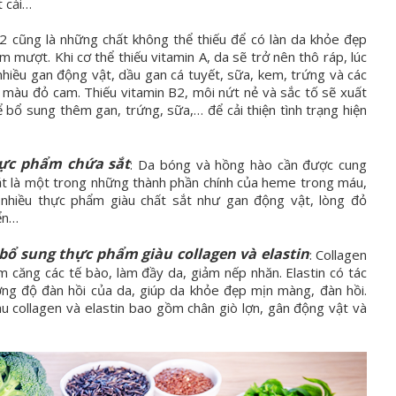
 cải…
2 cũng là những chất không thể thiếu để có làn da khỏe đẹp
 mượt. Khi cơ thể thiếu vitamin A, da sẽ trở nên thô ráp, lúc
nhiều gan động vật, dầu gan cá tuyết, sữa, kem, trứng và các
ả màu đỏ cam. Thiếu vitamin B2, môi nứt nẻ và sắc tố sẽ xuất
ể bổ sung thêm gan, trứng, sữa,… để cải thiện tình trạng hiện
hực phẩm chứa sắt
: Da bóng và hồng hào cần được cung
ắt là một trong những thành phần chính của heme trong máu,
 nhiều thực phẩm giàu chất sắt như gan động vật, lòng đỏ
ển…
bổ sung thực phẩm giàu collagen và elastin
: Collagen
m căng các tế bào, làm đầy da, giảm nếp nhăn. Elastin có tác
ng độ đàn hồi của da, giúp da khỏe đẹp mịn màng, đàn hồi.
 collagen và elastin bao gồm chân giò lợn, gân động vật và