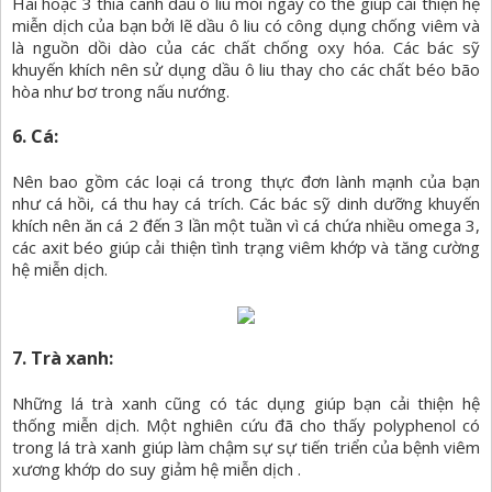
Hai hoặc 3 thìa canh dầu ô liu mỗi ngày có thể giúp cải thiện hệ
miễn dịch của bạn bởi lẽ dầu ô liu có công dụng chống viêm và
là nguồn dồi dào của các chất chống oxy hóa. Các bác sỹ
khuyến khích nên sử dụng dầu ô liu thay cho các chất béo bão
hòa như bơ trong nấu nướng.
6. Cá:
Nên bao gồm các loại cá trong thực đơn lành mạnh của bạn
như cá hồi, cá thu hay cá trích. Các bác sỹ dinh dưỡng khuyến
khích nên ăn cá 2 đến 3 lần một tuần vì cá chứa nhiều omega 3,
các axit béo giúp cải thiện tình trạng viêm khớp và tăng cường
hệ miễn dịch.
7. Trà xanh:
Những lá trà xanh cũng có tác dụng giúp bạn cải thiện hệ
thống miễn dịch. Một nghiên cứu đã cho thấy polyphenol có
trong lá trà xanh giúp làm chậm sự sự tiến triển của bệnh viêm
xương khớp do suy giảm hệ miễn dịch .