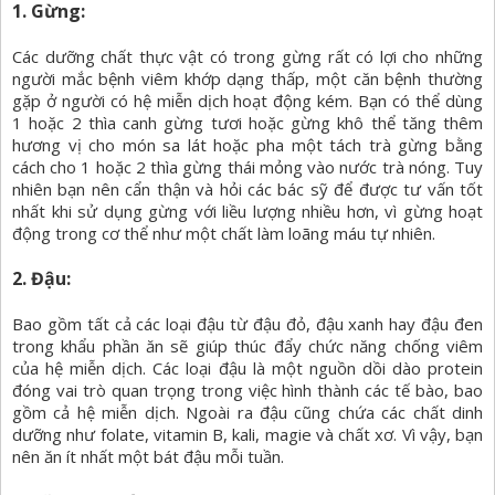
1. Gừng:
Các dưỡng chất thực vật có trong gừng rất có lợi cho những
người mắc bệnh viêm khớp dạng thấp, một căn bệnh thường
gặp ở người có hệ miễn dịch hoạt động kém. Bạn có thể dùng
1 hoặc 2 thìa canh gừng tươi hoặc gừng khô thể tăng thêm
hương vị cho món sa lát hoặc pha một tách trà gừng bằng
cách cho 1 hoặc 2 thìa gừng thái mỏng vào nước trà nóng. Tuy
nhiên bạn nên cẩn thận và hỏi các bác sỹ để được tư vấn tốt
nhất khi sử dụng gừng với liều lượng nhiều hơn, vì gừng hoạt
động trong cơ thể như một chất làm loãng máu tự nhiên.
2. Đậu:
Bao gồm tất cả các loại đậu từ đậu đỏ, đậu xanh hay đậu đen
trong khẩu phần ăn sẽ giúp thúc đẩy chức năng chống viêm
của hệ miễn dịch. Các loại đậu là một nguồn dồi dào protein
đóng vai trò quan trọng trong việc hình thành các tế bào, bao
gồm cả hệ miễn dịch. Ngoài ra đậu cũng chứa các chất dinh
dưỡng như folate, vitamin B, kali, magie và chất xơ. Vì vậy, bạn
nên ăn ít nhất một bát đậu mỗi tuần.