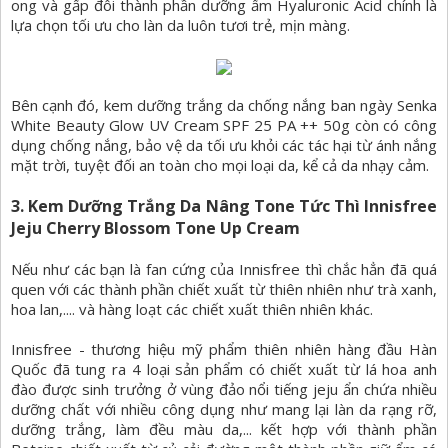
ong và gấp đôi thành phần dưỡng ẩm Hyaluronic Acid chính là
lựa chọn tối ưu cho làn da luôn tươi trẻ, mịn màng.
Bên cạnh đó, kem dưỡng trắng da chống nắng ban ngày Senka
White Beauty Glow UV Cream SPF 25 PA ++ 50g còn có công
dụng chống nắng, bảo vệ da tối ưu khỏi các tác hại từ ánh nắng
mặt trời, tuyệt đối an toàn cho mọi loại da, kể cả da nhạy cảm.
3. Kem Dưỡng Trắng Da Nâng Tone Tức Thì Innisfree
Jeju Cherry Blossom Tone Up Cream
Nếu như các bạn là fan cứng của Innisfree thì chắc hẳn đã quá
quen với các thành phần chiết xuất từ thiên nhiên như trà xanh,
hoa lan,.... và hàng loạt các chiết xuất thiên nhiên khác.
Innisfree - thương hiệu mỹ phẩm thiên nhiên hàng đầu Hàn
Quốc đã tung ra 4 loại sản phẩm có chiết xuất từ lá hoa anh
đào được sinh trưởng ở vùng đảo nổi tiếng jeju ẩn chứa nhiều
dưỡng chất với nhiều công dụng như mang lại làn da rạng rỡ,
dưỡng trắng, làm đều màu da,... kết hợp với thành phần