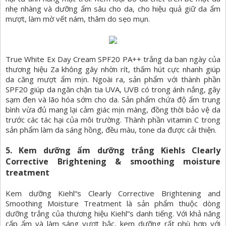
nhẹ nhàng và dưỡng ẩm sâu cho da, cho hiệu quả giữ da ẩm
mượt, làm mờ vết nám, thâm do sẹo mụn.
True White Ex Day Cream SPF20 PA++ trắng da ban ngày của
thương hiệu Za không gây nhờn rít, thấm hút cực nhanh giúp
da căng mượt ẩm mịn. Ngoài ra, sản phẩm với thành phần
SPF20 giúp da ngăn chặn tia UVA, UVB có trong ánh nắng, gây
sạm đen và lão hóa sớm cho da. Sản phẩm chứa độ ẩm trung
bình vừa đủ mang lại cảm giác mịn màng, đồng thời bảo vệ da
trước các tác hại của môi trường. Thành phần vitamin C trong
sản phẩm làm da sáng hồng, đều màu, tone da được cải thiện.
5. Kem dưỡng ẩm dưỡng trắng Kiehls Clearly
Corrective Brightening & smoothing moisture
treatment
Kem dưỡng Kiehl“s Clearly Corrective Brightening and
Smoothing Moisture Treatment là sản phẩm thuộc dòng
dưỡng trắng của thương hiệu Kiehl”s danh tiếng. Với khả năng
cấp ẩm và làm sáng vượt bậc, kem dưỡng rất phù hợp với