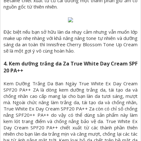
Betaine chiết xuất từ củ cải đường một thành phần giữ ẩm có
nguồn gốc từ thiên nhiên.
Đặc biệt nếu bạn sở hữu làn da nhạy cảm nhưng vẫn muốn lớp
make up nhẹ nhàng với khả năng nâng tone tự nhiên và dưỡng
sáng da an toàn thì Innisfree Cherry Blossom Tone Up Cream
sẽ là một gợi ý vô cùng hoàn hảo.
4. Kem dưỡng trắng da Za True White Day Cream SPF
20 PA++
Kem Dưỡng Trắng Da Ban Ngày True White Ex Day Cream
SPF20 PA++ ZA là dòng kem dưỡng trắng da, tái tạo da và
chống nhăn cao cấp mang lại cho bạn làn da tươi sáng, mượt
mà. Ngoài chức năng làm trắng da, tái tạo da và chống nhăn,
True White Ex Day Cream SPF20 PA++ Za còn có chỉ số chống
nắng SPF20++ PA++ do vậy có thể dùng sản phẩm này làm
kem lót trang điểm và chống nắng bảo vệ da. True White Ex
Day Cream SPF20 PA++ chiết xuất từ các thành phần thiên
nhiên cho bạn làn da trắng mịn và căng mượt, chống lại các tác
hại từ ánh nắng mặt trời. Kem loại bỏ da chết trên bề mặt da