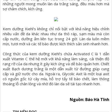
những người mong muốn làn da trắng sáng, đều màu hơn mà
sợ châm chích, kích ứng.
Kem dưỡng Kiehl’s không chỉ nổi bật với khả năng hiệu chỉnh
nhiều vấn đề da khác nhau như da thô ráp, sạm màu mà còn
cấp nước, dưỡng ẩm liên tục trong 24 giờ. Làn da luôn mềm
mịn, tươi mới và các tế bào được kích thích sản sinh nhanh hơn.
Công thức của kem dưỡng Kiehl’s chứa Activated C là 1 dẫn
xuất Vitamin C thế hệ mới với khả năng làm sáng, cải thiện độ
rạng rỡ của da nhưng ít gây kích ứng và dễ bảo quản hơn. Chiết
xuất Bạch dương trắng là một dẫn xuất từ đường giúp cung
cấp và giữ nước cho da. Ngoài ra, Glycolic Axit là một loại axit
có nguồn gốc từ cây mía, hỗ trợ tẩy tế bào chết, làm thông
thoáng lỗ chân lông và nhờ đó làn da sẽ tái tạo nhanh hơn.
Nguồn: Báo Hà Tĩnh
TIN NÊN ĐỌC