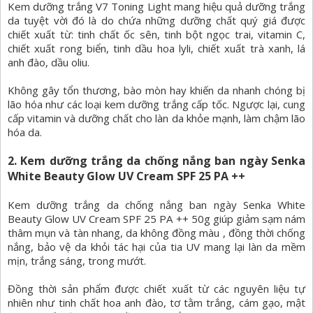
Kem dưỡng trắng V7 Toning Light mang hiệu quả dưỡng trắng
da tuyệt vời đó là do chứa những dưỡng chất quý giá được
chiết xuất từ: tinh chất ốc sên, tinh bột ngọc trai, vitamin C,
chiết xuất rong biển, tinh dầu hoa lyli, chiết xuất trà xanh, lá
anh đào, dầu oliu.
Không gây tổn thương, bào mòn hay khiến da nhanh chóng bị
lão hóa như các loại kem dưỡng trắng cấp tốc. Ngược lại, cung
cấp vitamin và dưỡng chất cho làn da khỏe mạnh, làm chậm lão
hóa da.
2. Kem dưỡng trắng da chống nắng ban ngày Senka
White Beauty Glow UV Cream SPF 25 PA ++
Kem dưỡng trắng da chống nắng ban ngày Senka White
Beauty Glow UV Cream SPF 25 PA ++ 50g giúp giảm sạm nám
thâm mụn và tàn nhang, da không đồng màu , đồng thời chống
nắng, bảo vệ da khỏi tác hại của tia UV mang lại làn da mềm
mịn, trắng sáng, trong mướt.
Đồng thời sản phẩm được chiết xuất từ các nguyên liệu tự
nhiên như tinh chất hoa anh đào, tơ tằm trắng, cám gạo, mật