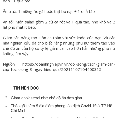
béo+ 1 quả táo.
Ăn trưa: 1 miếng ức gà hoặc thịt bò nạc + 1 quả táo.
Ăn tối: Món salad gồm 2 củ cà rốt và 1 quả táo, nho khô và 2
lát pho mát ít béo.
Giảm cân bằng táo luôn an toàn với sức khỏe của bạn. Và các
nhà nghiên cứu đã cho biết rằng những phụ nữ thêm táo vào
chế độ ăn của họ có tỷ lệ giảm cân cao hơn hẳn những phụ nữ
không làm vậy.
Nguồn: https://doanhnghiepvn.vn/doi-song/cach-giam-can-
cap-toc-trong-3-ngay-hieu-qua/20211107104400315
TIN NÊN ĐỌC
Giảm cholesterol nhờ chế độ ăn đơn giản
Tháo gỡ thêm 9 địa điểm phong tỏa dịch Covid-19 ở TP Hồ
Chí Minh