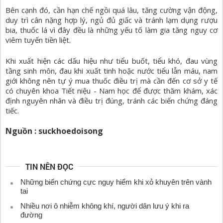
Bên cạnh đó, cần hạn chế ngồi quá lâu, tăng cường vận động,
duy trì cân nặng hợp lý, ngủ đủ giấc và tránh lạm dụng rượu
bia, thuốc lá vì đây đều là những yếu tố làm gia tăng nguy cơ
viêm tuyến tiền liệt.
Khi xuất hiện các dấu hiệu như tiểu buốt,
tiểu khó, đau vùng
tầng sinh môn, đau khi xuất tinh hoặc nước tiểu lẫn máu, nam
giới không nên tự ý mua thuốc điều trị mà cần đến cơ sở y tế
có chuyên khoa Tiết niệu - Nam học để được thăm khám, xác
định nguyên nhân và điều trị đúng, tránh các biến chứng đáng
tiếc.
Nguồn : suckhoedoisong
TIN NÊN ĐỌC
Những biến chứng cực nguy hiểm khi xỏ khuyên trên vành
tai
Nhiều nơi ô nhiễm không khí, người dân lưu ý khi ra
đường