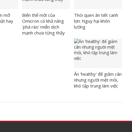
ảm mỡ
Biến thể mới của
Thói quen ăn tiết canh
hật hay
Omicron có khả năng
lợn: Nguy hại khôn
'phá rào' miễn dịch
lường
mạnh chưa từng thấy
Ăn 'healthy' để giảm cân
nhưng người mệt mỏi,
khó tập trung làm việc