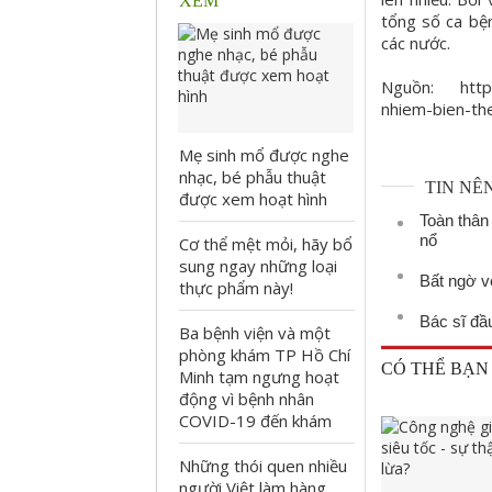
XEM
tổng số ca bện
các nước.
Nguồn: https:
nhiem-bien-th
Mẹ sinh mổ được nghe
nhạc, bé phẫu thuật
TIN NÊ
được xem hoạt hình
Toàn thân
nổ
Cơ thể mệt mỏi, hãy bổ
sung ngay những loại
Bất ngờ v
thực phẩm này!
Bác sĩ đầ
Ba bệnh viện và một
phòng khám TP Hồ Chí
CÓ THỂ BẠN
Minh tạm ngưng hoạt
động vì bệnh nhân
COVID-19 đến khám
Những thói quen nhiều
người Việt làm hàng