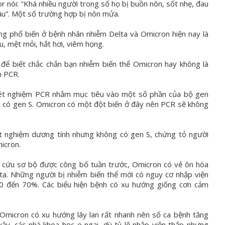
r nói: "Khá nhiều người trong số họ bị buồn nôn, sốt nhẹ, đau
u”. Một số trường hợp bị nôn mửa.
ng phổ biến ở bệnh nhân nhiễm Delta và Omicron hiện nay là
u, mệt mỏi, hắt hơi, viêm họng.
 để biết chắc chắn bạn nhiễm biến thể Omicron hay không là
m PCR.
ét nghiệm PCR nhắm mục tiêu vào một số phần của bộ gen
ó có gen S. Omicron có một đột biến ở đây nên PCR sẽ không
t nghiệm dương tính nhưng không có gen S, chứng tỏ người
icron.
 cứu sơ bộ được công bố tuần trước, Omicron có vẻ ôn hòa
ta. Những người bị nhiễm biến thể mới có nguy cơ nhập viện
0 đến 70%. Các biểu hiện bệnh có xu hướng giống cơn cảm
 Omicron có xu hướng lây lan rất nhanh nên số ca bệnh tăng
 vậy, các nhà khoa học e ngại, dù tỷ lệ nhập viện thấp nhưng