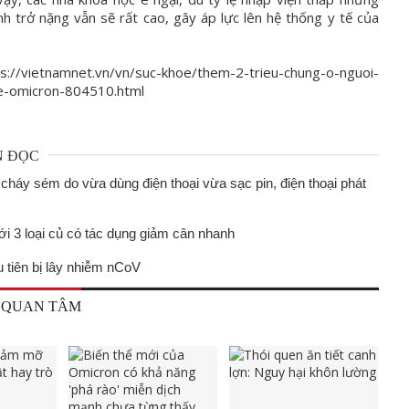
h trở nặng vẫn sẽ rất cao, gây áp lực lên hệ thống y tế của
//vietnamnet.vn/vn/suc-khoe/them-2-trieu-chung-o-nguoi-
e-omicron-804510.html
N ĐỌC
 cháy sém do vừa dùng điện thoại vừa sạc pin, điện thoại phát
ới 3 loại củ có tác dụng giảm cân nhanh
u tiên bị lây nhiễm nCoV
 QUAN TÂM