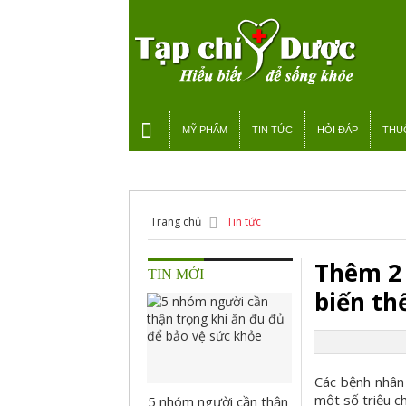
MỸ PHẨM
TIN TỨC
HỎI ĐÁP
THU
Trang chủ
Tin tức
Thêm 2 
TIN MỚI
biến th
Các bệnh nhân
một số triệu c
5 nhóm người cần thận