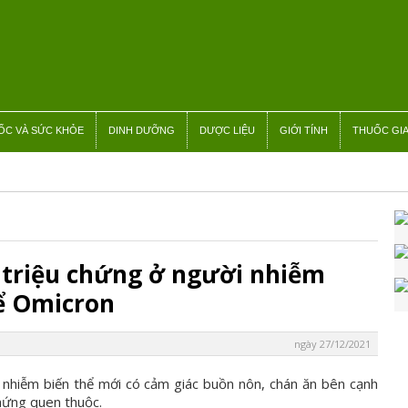
ỐC VÀ SỨC KHỎE
DINH DƯỠNG
DƯỢC LIỆU
GIỚI TÍNH
THUỐC GIA
triệu chứng ở người nhiễm
ể Omicron
ngày 27/12/2021
 nhiễm biến thể mới có cảm giác buồn nôn, chán ăn bên cạnh
hứng quen thuộc.