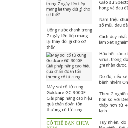
Giáo sư Specto
họng và đau đầ
Năm triệu chứ
sổ mũi, đau đầ
Uống nước chanh trong
7 ngày liên tiếp mang
Cách duy nhất
lại thay đổi gì cho cơ
làm xét nghiệ
thể?
Hầu hết các x
virus, trong đ
ghi nhận được.
Do đó, nếu xé
bệnh nhiễm Om
Máy soi cổ tử cung
Goldcare GC-3000E -
Theo 2 nghiên
Giải pháp nâng cao hiệu
hơn so với Del
quả chẩn đoán tổn
thấp hơn từ 4
thương cổ tử cung
lạnh.
Tuy nhiên, do
CÓ THỂ BẠN CHƯA
lên nhiều. Bởi