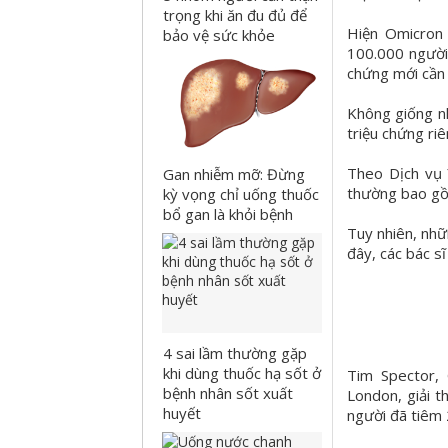
trọng khi ăn đu đủ để
Hiện Omicron
bảo vệ sức khỏe
100.000 người.
chứng mới cần 
Không giống n
triệu chứng riê
Theo Dịch vụ 
Gan nhiễm mỡ: Đừng
thường bao gồm
kỳ vọng chỉ uống thuốc
bổ gan là khỏi bệnh
Tuy nhiên, nhữ
đây, các bác sĩ
4 sai lầm thường gặp
khi dùng thuốc hạ sốt ở
Tim Spector, 
bệnh nhân sốt xuất
London, giải t
huyết
người đã tiêm 