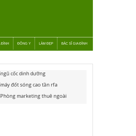
 ĐÌNH
ĐÔNG Y
LÀM ĐẸP
BÁC SĨ GIA ĐÌNH