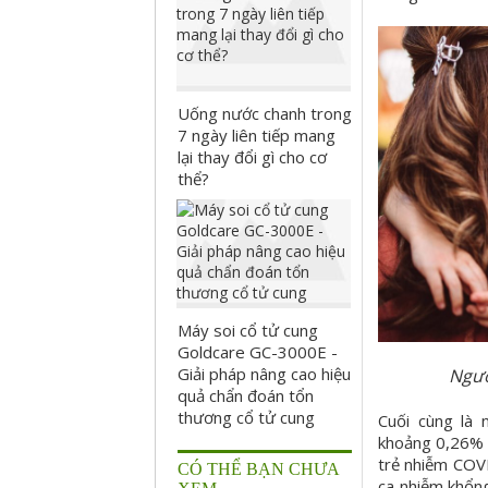
Uống nước chanh trong
7 ngày liên tiếp mang
lại thay đổi gì cho cơ
thể?
Máy soi cổ tử cung
Goldcare GC-3000E -
Giải pháp nâng cao hiệu
Ngườ
quả chẩn đoán tổn
thương cổ tử cung
Cuối cùng là
khoảng 0,26% 
trẻ nhiễm COV
CÓ THỂ BẠN CHƯA
ca nhiễm khổng