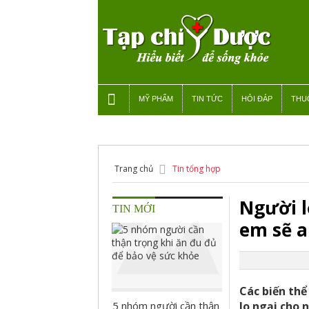
MỸ PHẨM
TIN TỨC
HỎI ĐÁP
THU
Trang chủ
Tin tổng hợp
Người l
TIN MỚI
em sẽ a
Các biến th
5 nhóm người cần thận
lo ngại cho 