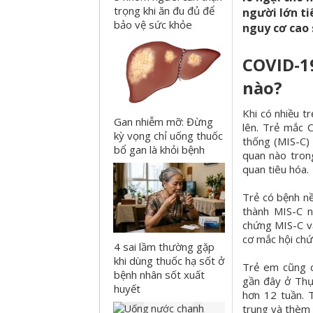
trọng khi ăn đu đủ để
người lớn ti
bảo vệ sức khỏe
nguy cơ cao 
COVID-1
nào?
Khi có nhiều t
Gan nhiễm mỡ: Đừng
lên. Trẻ mắc 
kỳ vọng chỉ uống thuốc
thống (MIS-C) 
bổ gan là khỏi bệnh
quan nào trong
quan tiêu hóa.
Trẻ có bệnh nề
thành MIS-C n
chứng MIS-C v
cơ mắc hội chứ
4 sai lầm thường gặp
khi dùng thuốc hạ sốt ở
Trẻ em cũng 
bệnh nhân sốt xuất
gần đây ở Thụ
huyết
hơn 12 tuần. 
trung và thèm