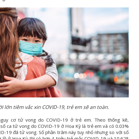
i lớn tiêm vắc xin COVID-19, trẻ em sẽ an toàn.
 nguy cơ tử vong do COVID-19 ở trẻ em. Theo thống kê,
số ca tử vong do COVID-19 ở Hoa Kỳ là trẻ em và có 0.03%
ID-19 đã tử vong. Số phần trăm này tuy nhỏ nhưng so với số
 lồ ở Hoa Kỳ thì có hơn 4 triệu trẻ mắc COVID-19 và 10.628