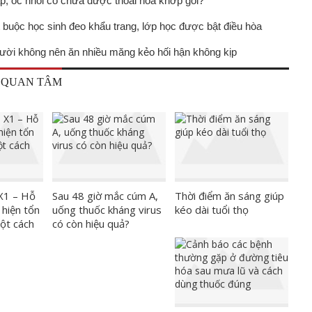
p, ốc nhồi có chữa được thoái hóa khớp gối?
 buộc học sinh đeo khẩu trang, lớp học được bật điều hòa
ời không nên ăn nhiều măng kẻo hối hận không kịp
 QUAN TÂM
X1 – Hỗ
Sau 48 giờ mắc cúm A,
Thời điểm ăn sáng giúp
 hiện tổn
uống thuốc kháng virus
kéo dài tuổi thọ
ột cách
có còn hiệu quả?