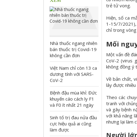
XEM
trẻ tử vong.
Hiện, số ca m
1-15/7/2021),
chỉ trong vòng
Mối nguy
Nhà thuốc ngang nhiên
bán thuốc trị Covid-19
Một vấn đề đán
không cần đơn
CoV-2 (virus 
không đồng ý t
Việt Nam chỉ còn 13 ca
dương tính với SARS-
Về bản chất, v
CoV-2
lây được nhiều 
Bệnh đậu mùa khỉ: Đức
Theo các chuyê
khuyến cáo cách ly F1
tranh với chủn
và F0 ít nhất 21 ngày
và gây bệnh nặ
với khả năng l
Sinh tố trị đau nửa đầu
nhưng lại làm c
cực hiệu quả ai cũng
làm được
Người lớn