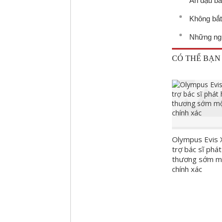
Ăn đậu bắ
Không bắt
Những ngư
CÓ THỂ BẠN
Olympus Evis 
trợ bác sĩ phát
thương sớm m
chính xác