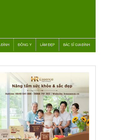
 ĐÌNH
ĐÔNG Y
LÀM ĐẸP
BÁC SĨ GIA ĐÌNH