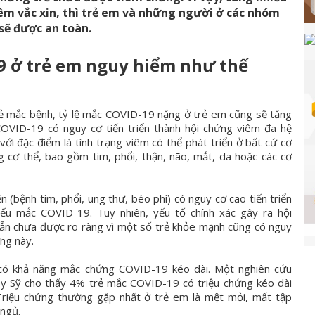
êm vắc xin, thì trẻ em và những người ở các nhóm
sẽ được an toàn.
9 ở trẻ em nguy hiểm như thế
rẻ mắc bệnh, tỷ lệ mắc COVID-19 nặng ở trẻ em cũng sẽ tăng
COVID-19 có nguy cơ tiến triển thành hội chứng viêm đa hệ
với đặc điểm là tình trạng viêm có thể phát triển ở bất cứ cơ
 cơ thể, bao gồm tim, phổi, thận, não, mắt, da hoặc các cơ
n (bệnh tim, phổi, ung thư, béo phì) có nguy cơ cao tiến triển
ếu mắc COVID-19. Tuy nhiên, yếu tố chính xác gây ra hội
ẫn chưa được rõ ràng vì một số trẻ khỏe mạnh cũng có nguy
ng này.
có khả năng mắc chứng COVID-19 kéo dài. Một nghiên cứu
y Sỹ cho thấy 4% trẻ mắc COVID-19 có triệu chứng kéo dài
Triệu chứng thường gặp nhất ở trẻ em là mệt mỏi, mất tập
 ngủ.