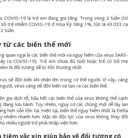
ắc COVID-19 là trẻ em đang gia tăng. Trong vòng 2 tuần (từ
 số trẻ nhiễm COVID-19 ở Hoa Kỳ tăng 1%, tức là 43.033 ca
 2 tuần.
 từ các biến thể mới
g quan ngại là các biến thể mới và nguy hiểm của virus SARS-
gây ra COVID-19). Trẻ em chưa đủ tuổi hoặc trẻ có bố mẹ
iêm là đối tượng dễ bị tổn thương nhất.
irus sẽ đột biến khi nhân lên trong cơ thể người. Vì vậy, càng
người, virus càng dễ đột biến và tạo ra các biến thể.
n gia dịch tễ, hầu hết các biến thể của virus không thể cạnh
g đang lưu hành. Tuy nhiên, nguy cơ các chủng mới dễ lây lan
ng hơn vẫn tồn tại. Hiện tại, biến thể nguy hiểm nhất là Delta
ây nhiễm nhanh hơn. Mặc dù độc lực của virus không thay đổi
ho nhiều người trẻ phải nhập viện hơn.
 tiêm vắc xin giúp bảo vệ đối tượng có