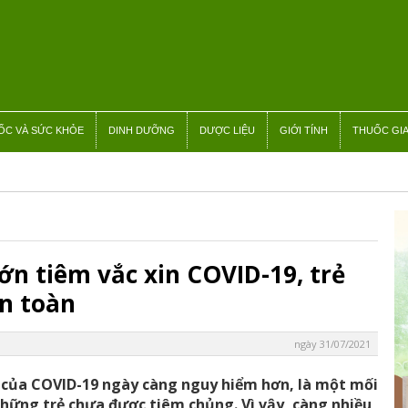
ỐC VÀ SỨC KHỎE
DINH DƯỠNG
DƯỢC LIỆU
GIỚI TÍNH
THUỐC GIA
ớn tiêm vắc xin COVID-19, trẻ
n toàn
ngày 31/07/2021
ể của COVID-19 ngày càng nguy hiểm hơn, là một mối
những trẻ chưa được tiêm chủng. Vì vậy, càng nhiều