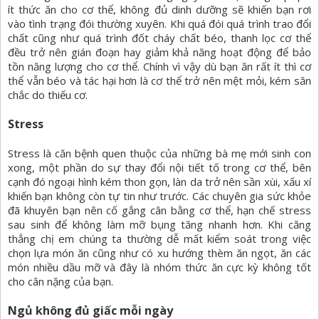
ít thức ăn cho cơ thể, không đủ dinh dưỡng sẽ khiến bạn rơi
vào tình trạng đói thường xuyên. Khi quá đói quá trình trao đổi
chất cũng như quá trình đốt cháy chất béo, thanh lọc cơ thể
đều trở nên gián đoạn hay giảm khả năng hoạt động để bảo
tồn năng lượng cho cơ thể. Chính vì vậy dù bạn ăn rất ít thì cơ
thể vẫn béo và tác hại hơn là cơ thể trở nên mệt mỏi, kém săn
chắc do thiếu cơ.
Stress
Stress là căn bệnh quen thuộc của những bà mẹ mới sinh con
xong, một phần do sự thay đổi nội tiết tố trong cơ thể, bên
cạnh đó ngoại hình kém thon gọn, làn da trở nên sần xùi, xấu xí
khiến bạn không còn tự tin như trước. Các chuyên gia sức khỏe
đã khuyên bạn nên cố gắng cân bằng cơ thể, hạn chế stress
sau sinh để không làm mỡ bụng tăng nhanh hơn. Khi căng
thẳng chị em chúng ta thường dễ mất kiểm soát trong việc
chọn lựa món ăn cũng như có xu hướng thèm ăn ngọt, ăn các
món nhiều dầu mỡ và đây là nhóm thức ăn cực kỳ không tốt
cho cân nặng của bạn.
Ngủ không đủ giấc mỗi ngày