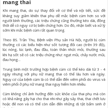
mang thai
Khi mang thai, do sự thay đổi về cơ thể và nội tiết, sức đề
kháng suy giảm khiến thai phụ dễ mắc
bệnh cúm
hơn so với
người bình thường, các triệu chứng cũng thường kéo dài, đồng
thời dễ có nguy cơ bị biến chứng hơn. Do đó, nhận biết và xử lý
sớm khi mắc bệnh cúm rất quan trọng.
Theo BS. Trần Thu, Bệnh viện Phụ sản Hà Nội, người bị cúm
thường có các biểu hiện như sốt tương đối cao (trên 39 độ),
lúc nóng, lúc lạnh, đau đầu, toàn thân nhức mỏi, thường sau
khi
hạ sốt
sẽ có các triệu chứng như: ngạt mũi, chảy nước mũi,
đau họng…
Trung bình một trường hợp bệnh cúm có thể kéo dài từ 3 - 4
ngày nhưng với phụ nữ mang thai có thể lâu hơn vài ngày.
Nguy cơ của bệnh cúm là có thể dẫn đến
viêm phổi
do virus và
viêm phổi ở phụ nữ mang thai nguy hiểm hơn nhiều.
Cúm không chỉ ảnh hưởng đến sức khỏe của thai phụ mà còn
có khả năng gây hại cho thai nhi như gây sảy thai, thai chết lưu
hoặc đẻ non và có thể còn dẫn đến những
dị tật bẩm sinh
ở