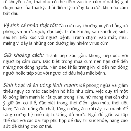
tế khuyến cáo, thai phụ có thể
tiêm vaccine cúm
ở bất kỳ giai
đoạn nào của thai kỳ, thời điểm lý tưởng là trước khi mùa cúm
bắt đầu.
Vệ sinh cá nhân thật tốt:
Cần rửa tay thường xuyên bằng xà
phòng và nước sạch, đặc biệt trước khi ăn, sau khi đi vệ sinh,
sau khi tiếp xúc với người bệnh. Tránh chạm vào mắt, mũi,
miệng vì đây là những con đường lây nhiễm virus cúm.
Giữ khoảng cách:
Tránh tiếp xúc gần, không tiếp xúc với
người bị cảm cúm. Đặc biệt trong mùa cúm nên hạn chế đến
những nơi đông người. Nên đeo khẩu trang khi đi đến nơi đông
người hoặc tiếp xúc với người có dấu hiệu mắc bệnh.
Sinh hoạt và ăn uống lành mạnh:
Để phòng ngừa và giảm
thiểu nguy cơ mắc các bệnh hô hấp như cúm, việc duy trì một
lối sống lành mạnh là rất quan trọng. Phụ nữ mang thai cần chú
ý giữ ấm cơ thể, đặc biệt trong thời điểm giao mùa, thời tiết
lạnh; Cần ăn uống đủ chất, tăng cường ăn trái cây, rau xanh để
tăng cường hệ miễn dịch; Uống đủ nước; Ngủ đủ giấc và tập
thể dục với các bài tập phù hợp để duy trì sức khỏe, nâng cao
sức đề kháng cho cơ thể.