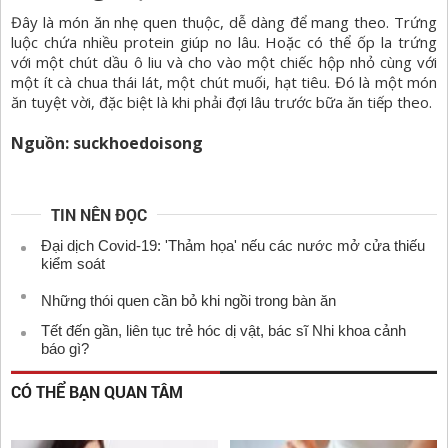
Đây là món ăn nhẹ quen thuộc, dễ dàng để mang theo. Trứng
luộc chứa nhiều protein giúp no lâu. Hoặc có thể ốp la trứng
với một chút dầu ô liu và cho vào một chiếc hộp nhỏ cùng với
một ít cà chua thái lát, một chút muối, hạt tiêu. Đó là một món
ăn tuyệt vời, đặc biệt là khi phải đợi lâu trước bữa ăn tiếp theo.
Nguồn: suckhoedoisong
TIN NÊN ĐỌC
Đại dịch Covid-19: 'Thảm họa' nếu các nước mở cửa thiếu
kiểm soát
Những thói quen cần bỏ khi ngồi trong bàn ăn
Tết đến gần, liên tục trẻ hóc dị vật, bác sĩ Nhi khoa cảnh
báo gì?
CÓ THỂ BẠN QUAN TÂM