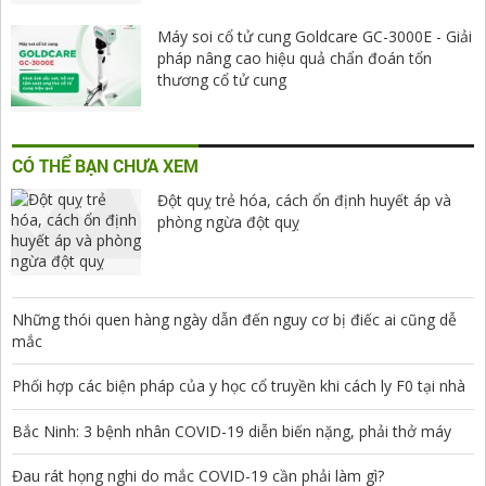
Máy soi cổ tử cung Goldcare GC-3000E - Giải
pháp nâng cao hiệu quả chẩn đoán tổn
thương cổ tử cung
CÓ THỂ BẠN CHƯA XEM
Đột quỵ trẻ hóa, cách ổn định huyết áp và
phòng ngừa đột quỵ
Những thói quen hàng ngày dẫn đến nguy cơ bị điếc ai cũng dễ
mắc
Phối hợp các biện pháp của y học cổ truyền khi cách ly F0 tại nhà
Bắc Ninh: 3 bệnh nhân COVID-19 diễn biến nặng, phải thở máy
Đau rát họng nghi do mắc COVID-19 cần phải làm gì?