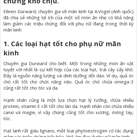
chứng khó chịu.
Eileen Durward, chuyên gia về mãn kinh tại A.Vogel (Anh quốc)
đã chia sẻ những lợi ích của một số món ăn nhẹ có khả năng
làm giảm các triệu chứng đối với phụ nữ đang trong thời kỳ
mãn kinh.
1. Các loại hạt tốt cho phụ nữ mãn
kinh
Chuyên gia Durward cho biết: Một trong những món ăn vặt
tuyệt vời nhất là sự kết hợp của các loại hạt, trái cây sấy khô.
Đây là nguồn năng lượng và dinh dưỡng dồi dào. Ví dụ, quả óc
chó rất tốt cho chức năng não. Quả óc chó chứa omega-3
cũng rất tốt cho tóc và da.
Hạnh nhân cũng là một lựa chọn hạt lý tưởng, chứa nhiều
protein, vitamin E rất tốt cho làn da. Hạnh nhân còn chứa nhiều
canxi và magie, vì vậy chúng cũng tốt cho xương, móng tay,
tóc.
Hạt lanh rất giàu lignans, một loại phytoestrogen có tác dụng
giảm các triệu chứng bốc hỏa, khô âm đạo ở phụ nữ mãn kinh.