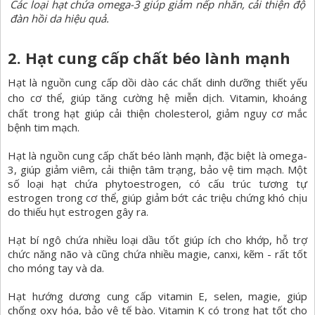
Các loại hạt chứa omega-3 giúp giảm nếp nhăn, cải thiện độ
đàn hồi da hiệu quả.
2. Hạt cung cấp chất béo lành mạnh
Hạt là nguồn cung cấp dồi dào các chất dinh dưỡng thiết yếu
cho cơ thể, giúp tăng cường hệ miễn dịch.
Vitamin, khoáng
chất
trong hạt giúp cải thiện cholesterol, giảm nguy cơ mắc
bệnh tim mạch.
Hạt là nguồn cung cấp chất béo lành mạnh, đặc biệt là omega-
3, giúp giảm viêm, cải thiện tâm trạng, bảo vệ tim mạch. Một
số loại hạt chứa phytoestrogen, có cấu trúc tương tự
estrogen trong cơ thể, giúp giảm bớt các triệu chứng khó chịu
do thiếu hụt estrogen gây ra.
Hạt bí ngô chứa nhiều loại dầu tốt giúp ích cho khớp, hỗ trợ
chức năng não và cũng chứa nhiều magie, canxi, kẽm - rất tốt
cho móng tay và da.
Hạt hướng dương cung cấp vitamin E, selen, magie, giúp
chống oxy hóa, bảo vệ tế bào. Vitamin K có trong hạt tốt cho