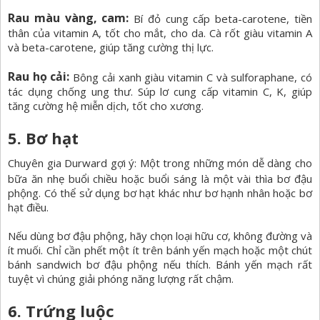
Rau màu vàng, cam:
Bí đỏ cung cấp beta-carotene, tiền
thân của vitamin A, tốt cho mắt, cho da. Cà rốt giàu vitamin A
và beta-carotene, giúp tăng cường thị lực.
Rau họ cải:
Bông cải xanh giàu vitamin C và sulforaphane, có
tác dụng chống ung thư. Súp lơ cung cấp vitamin C, K, giúp
tăng cường hệ miễn dịch, tốt cho xương.
5. Bơ hạt
Chuyên gia Durward gợi ý: Một trong những món dễ dàng cho
bữa ăn nhẹ buổi chiều hoặc buổi sáng là một vài thìa
bơ đậu
phộng. Có thể sử dụng bơ hạt khác như bơ hạnh nhân hoặc bơ
hạt điều.
Nếu dùng bơ đậu phộng, hãy chọn loại hữu cơ, không đường và
ít muối. Chỉ cần phết một ít trên bánh yến mạch hoặc một chút
bánh sandwich bơ đậu phộng nếu thích. Bánh yến mạch rất
tuyệt vì chúng giải phóng năng lượng rất chậm.
6. Trứng luộc