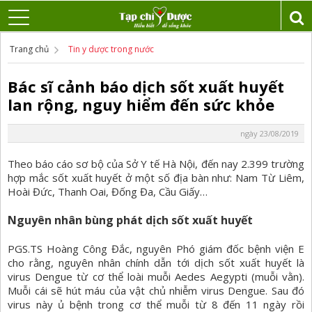
Trang chủ
Tin y dược trong nước
Bác sĩ cảnh báo dịch sốt xuất huyết
lan rộng, nguy hiểm đến sức khỏe
ngày 23/08/2019
Theo báo cáo sơ bộ của Sở Y tế Hà Nội, đến nay 2.399 trường
hợp mắc sốt xuất huyết ở một số địa bàn như: Nam Từ Liêm,
Hoài Đức, Thanh Oai, Đống Đa, Cầu Giấy…
Nguyên nhân bùng phát dịch sốt xuất huyết
PGS.TS Hoàng Công Đắc, nguyên Phó giám đốc bệnh viện E
cho rằng, nguyên nhân chính dẫn tới dịch sốt xuất huyết là
virus Dengue từ cơ thể loài muỗi Aedes Aegypti (muỗi vằn).
Muỗi cái sẽ hút máu của vật chủ nhiễm virus Dengue. Sau đó
virus này ủ bệnh trong cơ thể muỗi từ 8 đến 11 ngày rồi