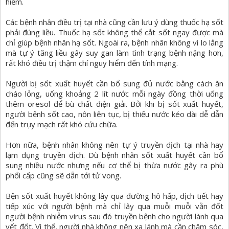
hiểm.
Các bệnh nhân điều trị tại nhà cũng cần lưu ý dùng thuốc hạ sốt
phải đúng liều. Thuốc hạ sốt không thể cắt sốt ngay được mà
chỉ giúp bệnh nhân hạ sốt. Ngoài ra, bệnh nhân không vì lo lắng
mà tự ý tăng liều gây suy gan làm tình trạng bệnh nặng hơn,
rất khó điều trị thậm chí nguy hiểm đến tính mạng.
Người bị sốt xuất huyết cần bổ sung đủ nước bằng cách ăn
cháo lỏng, uống khoảng 2 lít nước mỗi ngày đồng thời uống
thêm oresol để bù chất điện giải. Bởi khi bị sốt xuất huyết,
người bệnh sốt cao, nôn liên tục, bị thiếu nước kéo dài dễ dẫn
đến trụy mạch rất khó cứu chữa.
Hơn nữa, bệnh nhân không nên tự ý truyền dịch tại nhà hay
lạm dụng truyền dịch. Dù bệnh nhân sốt xuất huyết cần bổ
sung nhiều nước nhưng nếu cơ thể bị thừa nước gây ra phù
phổi cấp cũng sẽ dẫn tới tử vong.
Bện sốt xuất huyết không lây qua đường hô hấp, dịch tiết hay
tiếp xúc với người bệnh mà chỉ lây qua muỗi muỗi vằn đốt
người bệnh nhiễm virus sau đó truyền bệnh cho người lành qua
vết đốt. Vì thế, người nhà không nên xa lánh mà cần chăm sóc,