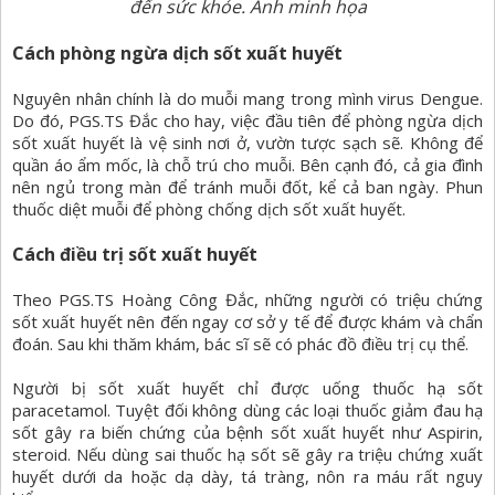
đến sức khỏe. Ảnh minh họa
Cách phòng ngừa dịch sốt xuất huyết
Nguyên nhân chính là do muỗi mang trong mình virus Dengue.
Do đó, PGS.TS Đắc cho hay, việc đầu tiên để phòng ngừa dịch
sốt xuất huyết là vệ sinh nơi ở, vườn tược sạch sẽ. Không để
quần áo ẩm mốc, là chỗ trú cho muỗi. Bên cạnh đó, cả gia đình
nên ngủ trong màn để tránh muỗi đốt, kể cả ban ngày. Phun
thuốc diệt muỗi để phòng chống dịch sốt xuất huyết.
Cách điều trị sốt xuất huyết
Theo PGS.TS Hoàng Công Đắc, những người có triệu chứng
sốt xuất huyết nên đến ngay cơ sở y tế để được khám và chẩn
đoán. Sau khi thăm khám, bác sĩ sẽ có phác đồ điều trị cụ thể.
Người bị sốt xuất huyết chỉ được uống thuốc hạ sốt
paracetamol. Tuyệt đối không dùng các loại thuốc giảm đau hạ
sốt gây ra biến chứng của bệnh sốt xuất huyết như Aspirin,
steroid. Nếu dùng sai thuốc hạ sốt sẽ gây ra triệu chứng xuất
huyết dưới da hoặc dạ dày, tá tràng, nôn ra máu rất nguy