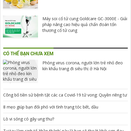
Máy soi cổ tử cung Goldcare GC-3000E - Giải
pháp nâng cao hiệu quả chẩn đoán tổn
thương cổ tử cung
CÓ THỂ BẠN CHƯA XEM
Phòng virus corona, người lớn trẻ nhỏ đeo
kín khẩu trang đi siêu thị ở Hà Nội
Công bố tiền sử bệnh tật các ca Covid-19 tử vong: Quyền riêng tư
8 mẹo giúp bạn đối phó với tình trạng tóc bết, dầu
Lò vi sóng có gây ung thư?
Tự tay làm sinh tố 'thần thánh' này là bạn sẽ thoát khỏi cơn đau