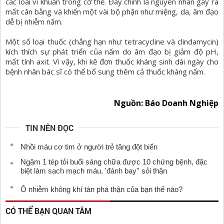
các loài vi khuẩn trong cơ thể. Đây chính là nguyên nhân gây ra
mất cân bằng và khiến một vài bộ phận như miệng, da, âm đạo
dễ bị nhiễm nấm.
Một số loại thuốc (chẳng hạn như tetracycline và clindamycin)
kích thích sự phát triển của nấm do âm đạo bị giảm độ pH,
mất tính axit. Vì vậy, khi kê đơn thuốc kháng sinh dài ngày cho
bệnh nhân bác sĩ có thể bổ sung thêm cả thuốc kháng nấm.
Nguồn: Báo Doanh Nghiệp
TIN NÊN ĐỌC
Nhồi máu cơ tim ở người trẻ tăng đột biến
Ngậm 1 tép tỏi buổi sáng chữa được 10 chứng bệnh, đặc
biệt làm sạch mạch máu, 'đánh bay'' sỏi thận
Ô nhiễm không khí tàn phá thận của bạn thế nào?
CÓ THỂ BẠN QUAN TÂM