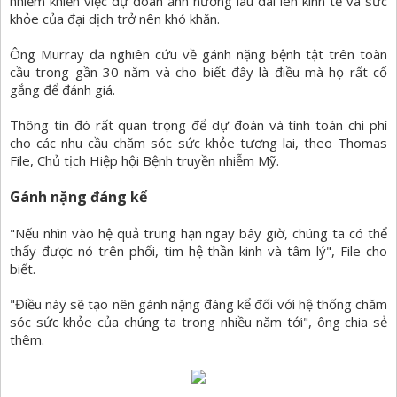
nhiễm khiến việc dự đoán ảnh hưởng lâu dài lên kinh tế và sức
khỏe của đại dịch trở nên khó khăn.
Ông Murray đã nghiên cứu về gánh nặng bệnh tật trên toàn
cầu trong gần 30 năm và cho biết đây là điều mà họ rất cố
gắng để đánh giá.
Thông tin đó rất quan trọng để dự đoán và tính toán chi phí
cho các nhu cầu chăm sóc sức khỏe tương lai, theo Thomas
File, Chủ tịch Hiệp hội Bệnh truyền nhiễm Mỹ.
Gánh nặng đáng kể
"Nếu nhìn vào hệ quả trung hạn ngay bây giờ, chúng ta có thể
thấy được nó trên phổi, tim hệ thần kinh và tâm lý", File cho
biết.
"Điều này sẽ tạo nên gánh nặng đáng kể đối với hệ thống chăm
sóc sức khỏe của chúng ta trong nhiều năm tới", ông chia sẻ
thêm.