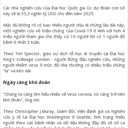
Các nhà nghiên cứu của Đại học Quốc gia Úc dự đoán con số
này sẽ là 35,3 nghìn tỷ USD cho đến năm 2025.
Mặc dù không rõ có bao nhiêu người chịu di chứng lâu dài này,
một nghiên cứu về triệu chứng của Covid-19 ở Anh với hơn 4
triệu người tham gia cho thấy cứ 10 người thì có 1 người đổ
bệnh ít nhất 3 tuần.
Theo Tim Spector, giáo sư dịch tễ học di truyền tại Đại học
King's Colleage London - người đứng đầu nghiên cứu, những
người nhiễm virus ở mức độ nhẹ thường có nhiều triệu chứng
"lạ" và kéo dài.
Ngày càng khó đoán
"Chúng ta càng tìm hiểu nhiều về virus corona, nó càng trở nên
khó đoán", ông nói.
Theo Christopher J.Muray, Giám đốc Viện đánh giá và Nghiên
cứu y tế tại Đại học Washington ở Seattle, tình trạng thiếu
người theo sát bệnh nhân và dữ liệu không đầy đủ về số ca