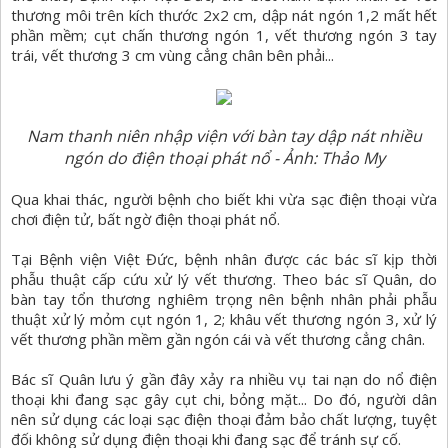
thương môi trên kích thước 2x2 cm, dập nát ngón 1,2 mất hết
phần mềm; cụt chấn thương ngón 1, vết thương ngón 3 tay
trái, vết thương 3 cm vùng cẳng chân bên phải...
Nam thanh niên nhập viện với bàn tay dập nát nhiều
ngón do điện thoại phát nổ - Ảnh: Thảo My
Qua khai thác, người bệnh cho biết khi vừa sạc điện thoại vừa
chơi điện tử, bất ngờ điện thoại phát nổ.
Tại Bệnh viện Việt Đức, bệnh nhân được các bác sĩ kịp thời
phẫu thuật cấp cứu xử lý vết thương. Theo bác sĩ Quân, do
bàn tay tổn thương nghiêm trọng nên bệnh nhân phải phẫu
thuật xử lý mỏm cụt ngón 1, 2; khâu vết thương ngón 3, xử lý
vết thương phần mềm gần ngón cái và vết thương cẳng chân.
Bác sĩ Quân lưu ý gần đây xảy ra nhiều vụ tai nạn do nổ điện
thoại khi đang sạc gây cụt chi, bỏng mặt... Do đó, người dân
nên sử dụng các loại sạc điện thoại đảm bảo chất lượng, tuyệt
đối không sử dụng điện thoại khi đang sạc để tránh sự cố.