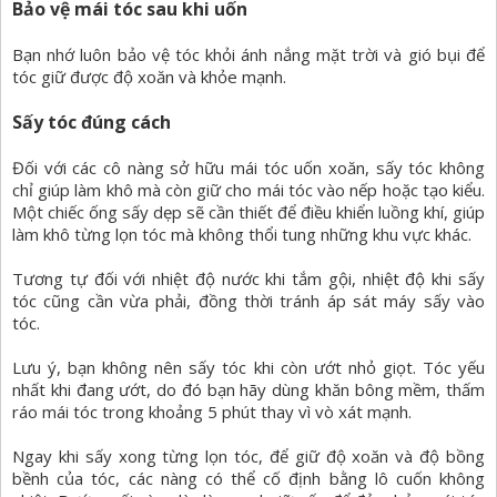
Bảo vệ mái tóc sau khi uốn
Bạn nhớ luôn bảo vệ tóc khỏi ánh nắng mặt trời và gió bụi để
tóc giữ được độ xoăn và khỏe mạnh.
Sấy tóc đúng cách
Đối với các cô nàng sở hữu mái tóc uốn xoăn, sấy tóc không
chỉ giúp làm khô mà còn giữ cho mái tóc vào nếp hoặc tạo kiểu.
Một chiếc ống sấy dẹp sẽ cần thiết để điều khiển luồng khí, giúp
làm khô từng lọn tóc mà không thổi tung những khu vực khác.
Tương tự đối với nhiệt độ nước khi tắm gội, nhiệt độ khi sấy
tóc cũng cần vừa phải, đồng thời tránh áp sát máy sấy vào
tóc.
Lưu ý, bạn không nên sấy tóc khi còn ướt nhỏ giọt. Tóc yếu
nhất khi đang ướt, do đó bạn hãy dùng khăn bông mềm, thấm
ráo mái tóc trong khoảng 5 phút thay vì vò xát mạnh.
Ngay khi sấy xong từng lọn tóc, để giữ độ xoăn và độ bồng
bềnh của tóc, các nàng có thể cố định bằng lô cuốn không