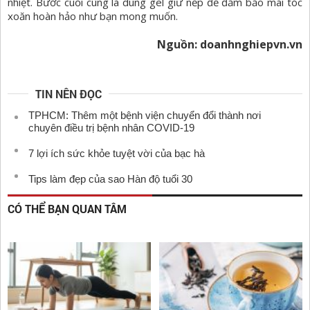
nhiệt. Bước cuối cùng là dùng gel giữ nếp để đảm bảo mái tóc
xoăn hoàn hảo như bạn mong muốn.
Nguồn: doanhnghiepvn.vn
TIN NÊN ĐỌC
TPHCM: Thêm một bệnh viện chuyển đổi thành nơi
chuyên điều trị bệnh nhân COVID-19
7 lợi ích sức khỏe tuyệt vời của bạc hà
Tips làm đẹp của sao Hàn độ tuổi 30
CÓ THỂ BẠN QUAN TÂM