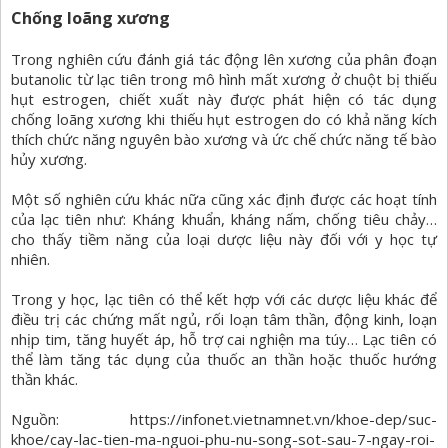
Chống loãng xương
Trong nghiên cứu đánh giá tác động lên xương của phân đoạn
butanolic từ lạc tiên trong mô hình mất xương ở chuột bị thiếu
hụt estrogen, chiết xuất này được phát hiện có tác dụng
chống loãng xương khi thiếu hụt estrogen do có khả năng kích
thích chức năng nguyên bào xương và ức chế chức năng tế bào
hủy xương.
Một số nghiên cứu khác nữa cũng xác định được các hoạt tính
của lạc tiên như: Kháng khuẩn, kháng nấm, chống tiêu chảy…
cho thấy tiềm năng của loại dược liệu này đối với y học tự
nhiên.
Trong y học, lạc tiên có thể kết hợp với các dược liệu khác để
điều trị các chứng mất ngủ, rối loạn tâm thần, động kinh, loạn
nhịp tim, tăng huyết áp, hỗ trợ cai nghiện ma túy… Lạc tiên có
thể làm tăng tác dụng của thuốc an thần hoặc thuốc hướng
thần khác.
Nguồn: https://infonet.vietnamnet.vn/khoe-dep/suc-
khoe/cay-lac-tien-ma-nguoi-phu-nu-song-sot-sau-7-ngay-roi-