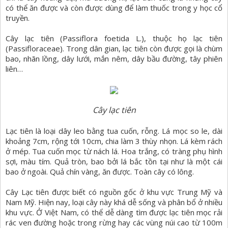
có thể ăn được và còn được dùng để làm thuốc trong y học cổ
truyền.
Cây lạc tiên (Passiflora foetida L.), thuộc họ lạc tiên
(Passifloraceae). Trong dân gian, lạc tiên còn được gọi là chùm
bao, nhãn lồng, dây lưới, mắn nêm, dây bầu đường, tây phiên
liên…
Cây lạc tiên
Lạc tiên là loại dây leo bằng tua cuốn, rỗng. Lá mọc so le, dài
khoảng 7cm, rộng tới 10cm, chia làm 3 thùy nhọn. Lá kèm rách
ở mép. Tua cuốn mọc từ nách lá. Hoa trắng, có tràng phụ hình
sợi, màu tím. Quả tròn, bao bởi lá bắc tồn tại như là một cái
bao ở ngoài. Quả chín vàng, ăn được. Toàn cây có lông.
Cây Lạc tiên được biết có nguồn gốc ở khu vực Trung Mỹ và
Nam Mỹ. Hiện nay, loại cây này khá dễ sống và phân bổ ở nhiều
khu vực. Ở Việt Nam, có thể dễ dàng tìm được lạc tiên mọc rải
rác ven đường hoặc trong rừng hay các vùng núi cao từ 100m