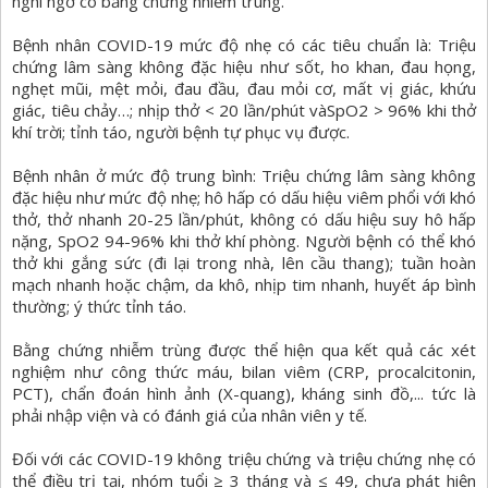
nghi ngờ có bằng chứng nhiễm trùng.
Bệnh nhân COVID-19 mức độ nhẹ có các tiêu chuẩn là: Triệu
chứng lâm sàng không đặc hiệu như sốt, ho khan, đau họng,
nghẹt mũi, mệt mỏi, đau đầu, đau mỏi cơ, mất vị giác, khứu
giác, tiêu chảy…; nhịp thở < 20 lần/phút vàSpO2 > 96% khi thở
khí trời; tỉnh táo, người bệnh tự phục vụ được.
Bệnh nhân ở mức độ trung bình: Triệu chứng lâm sàng không
đặc hiệu như mức độ nhẹ; hô hấp có dấu hiệu viêm phổi với khó
thở, thở nhanh 20-25 lần/phút, không có dấu hiệu suy hô hấp
nặng, SpO2 94-96% khi thở khí phòng. Người bệnh có thể khó
thở khi gắng sức (đi lại trong nhà, lên cầu thang); tuần hoàn
mạch nhanh hoặc chậm, da khô, nhịp tim nhanh, huyết áp bình
thường; ý thức tỉnh táo.
Bằng chứng nhiễm trùng được thể hiện qua kết quả các xét
nghiệm như công thức máu, bilan viêm (CRP, procalcitonin,
PCT), chẩn đoán hình ảnh (X-quang), kháng sinh đồ,... tức là
phải nhập viện và có đánh giá của nhân viên y tế.
Đối với các COVID-19 không triệu chứng và triệu chứng nhẹ có
thể điều trị tại, nhóm tuổi ≥ 3 tháng và ≤ 49, chưa phát hiện