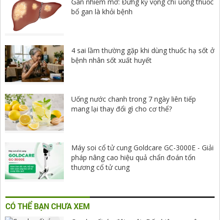
Gan nhiễm mỡ: Đừng kỳ vọng chỉ uống thuốc
bổ gan là khỏi bệnh
4 sai lầm thường gặp khi dùng thuốc hạ sốt ở
bệnh nhân sốt xuất huyết
Uống nước chanh trong 7 ngày liên tiếp
mang lại thay đổi gì cho cơ thể?
Máy soi cổ tử cung Goldcare GC-3000E - Giải
pháp nâng cao hiệu quả chẩn đoán tổn
thương cổ tử cung
CÓ THỂ BẠN CHƯA XEM