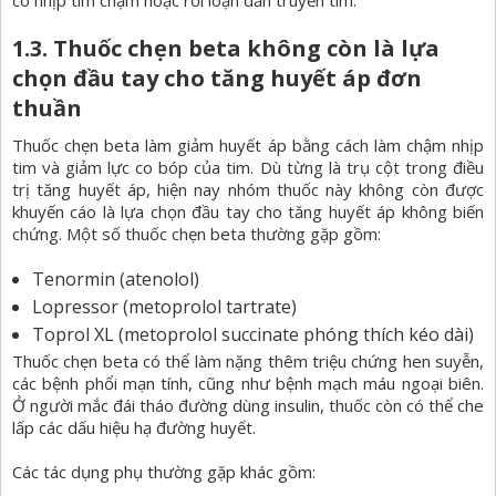
có nhịp tim chậm hoặc rối loạn dẫn truyền tim.
1.3. Thuốc chẹn beta không còn là lựa
chọn đầu tay cho tăng huyết áp đơn
thuần
Thuốc chẹn beta làm giảm huyết áp bằng cách làm chậm nhịp
tim và giảm lực co bóp của tim. Dù từng là trụ cột trong điều
trị tăng huyết áp, hiện nay nhóm thuốc này không còn được
khuyến cáo là lựa chọn đầu tay cho tăng huyết áp không biến
chứng. Một số thuốc chẹn beta thường gặp gồm:
Tenormin (atenolol)
Lopressor (metoprolol tartrate)
Toprol XL (metoprolol succinate phóng thích kéo dài)
Thuốc chẹn beta có thể làm nặng thêm triệu chứng hen suyễn,
các bệnh phổi mạn tính, cũng như bệnh mạch máu ngoại biên.
Ở người mắc đái tháo đường dùng insulin, thuốc còn có thể che
lấp các dấu hiệu hạ đường huyết.
Các tác dụng phụ thường gặp khác gồm: