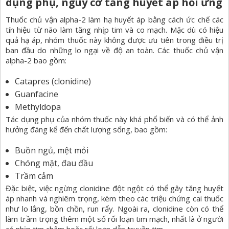
dụng phụ, nguy cơ tăng huyết áp hồi ứng
Thuốc chủ vận alpha-2 làm hạ huyết áp bằng cách ức chế các
tín hiệu từ não làm tăng nhịp tim và co mạch. Mặc dù có hiệu
quả hạ áp, nhóm thuốc này không được ưu tiên trong điều trị
ban đầu do những lo ngại về độ an toàn. Các thuốc chủ vận
alpha-2 bao gồm:
Catapres (clonidine)
Guanfacine
Methyldopa
Tác dụng phụ của nhóm thuốc này khá phổ biến và có thể ảnh
hưởng đáng kể đến chất lượng sống, bao gồm:
Buồn ngủ, mệt mỏi
Chóng mặt, đau đầu
Trầm cảm
Đặc biệt, việc ngừng clonidine đột ngột có thể gây tăng huyết
áp nhanh và nghiêm trọng, kèm theo các triệu chứng cai thuốc
như lo lắng, bồn chồn, run rẩy. Ngoài ra, clonidine còn có thể
làm trầm trọng thêm một số rối loạn tim mạch, nhất là ở người