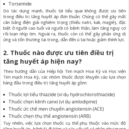
Torsemide
Do tác dụng mạnh, thuốc lợi tiểu quai không được ưu tiên
trong điều trị tăng huyết áp đơn thuần. Chúng có thể gây mất
cân bằng điện giải nghiêm trọng (thiếu natri, kali, magiê), đặc
biệt ở người cao tuổi và người có bệnh thận, làm tăng nguy cơ
rối loạn nhịp tim. Ngoài ra, thuốc còn có thể gây phản ứng dị
ứng và tổn thương tai trong, dẫn đến ù tai hoặc giảm thính lực.
2. Thuốc nào được ưu tiên điều trị
tăng huyết áp hiện nay?
Theo hướng dẫn của Hiệp hội Tim mạch Hoa Kỳ và Học viện
Tim mạch Hoa Kỳ, các nhóm thuốc được khuyến cáo lựa chọn
hàng đầu trong điều trị tăng huyết áp gồm:
Thuốc lợi tiểu thiazide (ví dụ hydrochlorothiazide)
Thuốc chẹn kênh canxi (ví dụ amlodipine)
Thuốc ức chế men chuyển angiotensin (ACE)
Thuốc chẹn thụ thể angiotensin (ARB)
Tuy nhiên, việc lựa chọn thuốc cụ thể phụ thuộc vào mức độ
tăng huyết áp, bệnh lý đi kèm và các yếu tố cá nhân như mang