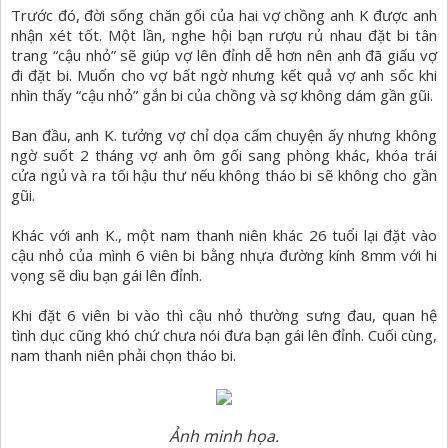
Trước đó, đời sống chăn gối của hai vợ chồng anh K được anh
nhận xét tốt. Một lần, nghe hội bạn rượu rủ nhau đặt bi tân
trang “cậu nhỏ” sẽ giúp vợ lên đỉnh dễ hơn nên anh đã giấu vợ
đi đặt bi. Muốn cho vợ bất ngờ nhưng kết quả vợ anh sốc khi
nhìn thấy “cậu nhỏ” gắn bi của chồng và sợ không dám gần gũi.
Ban đầu, anh K. tưởng vợ chỉ dọa cấm chuyện ấy nhưng không
ngờ suốt 2 tháng vợ anh ôm gối sang phòng khác, khóa trái
cửa ngủ và ra tối hậu thư nếu không tháo bi sẽ không cho gần
gũi.
Khác với anh K., một nam thanh niên khác 26 tuổi lại đặt vào
cậu nhỏ của mình 6 viên bi bằng nhựa đường kính 8mm với hi
vọng sẽ dìu bạn gái lên đỉnh.
Khi đặt 6 viên bi vào thì cậu nhỏ thường sưng đau, quan hệ
tình dục cũng khó chứ chưa nói đưa bạn gái lên đỉnh. Cuối cùng,
nam thanh niên phải chọn tháo bi.
Ảnh minh họa.