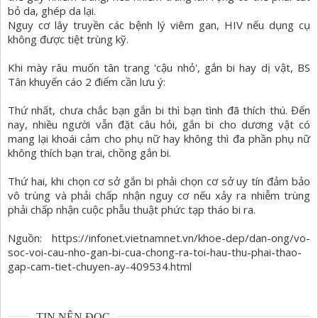
bỏ da, ghép da lại.
Nguy cơ lây truyền các bệnh lý viêm gan, HIV nếu dụng cụ
không được tiệt trùng kỹ.
Khi mày râu muốn tân trang 'cậu nhỏ', gắn bi hay dị vật, BS
Tân khuyến cáo 2 điểm cần lưu ý:
Thứ nhất, chưa chắc bạn gắn bi thì bạn tình đã thích thú. Đến
nay, nhiều người vẫn đặt câu hỏi, gắn bi cho dương vật có
mang lại khoái cảm cho phụ nữ hay không thì đa phần phụ nữ
không thích bạn trai, chồng gắn bi.
Thứ hai, khi chọn cơ sở gắn bi phải chọn cơ sở uy tín đảm bảo
vô trùng và phải chấp nhận nguy cơ nếu xảy ra nhiễm trùng
phải chấp nhận cuộc phẫu thuật phức tạp tháo bi ra.
Nguồn: https://infonet.vietnamnet.vn/khoe-dep/dan-ong/vo-
soc-voi-cau-nho-gan-bi-cua-chong-ra-toi-hau-thu-phai-thao-
gap-cam-tiet-chuyen-ay-409534.html
TIN NÊN ĐỌC