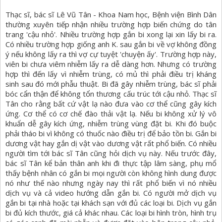
Thạc sĩ, bác sĩ Lê Vũ Tân - Khoa Nam học, Bệnh viện Bình Dân
thường xuyên tiếp nhận nhiều trường hợp biến chứng do tân
trang 'cậu nhỏ'. Nhiều trường hợp gắn bi xong lại xin lấy bi ra.
Có nhiều trường hợp giống anh K. sau gắn bi về vợ không đồng
ý nếu không lấy ra thì vợ cự tuyệt 'chuyện ấy'. Trường hợp này,
viên bi chưa viêm nhiễm lấy ra dễ dàng hơn. Nhưng có trường
hợp thì đến lấy vì nhiễm trùng, có mủ thì phải điều trị kháng
sinh sau đó mới phẫu thuật. Bi đã gây nhiễm trùng, bác sĩ phải
bóc cẩn thận để không tổn thương cấu trúc tới cậu nhỏ. Thạc sĩ
Tân cho rằng bất cứ vật lạ nào đưa vào cơ thể cũng gây kích
ứng. Cơ thể có cơ chế đào thải vật lạ. Nếu bi không xử lý vô
khuẩn dễ gây kích ứng, nhiễm trùng vùng đặt bi. Khi đó buộc
phải tháo bi vì không có thuốc nào điều trị để bảo tồn bi. Gắn bi
dương vật hay gắn dị vật vào dương vật rất phổ biến. Có nhiều
người tìm tới bác sĩ Tân cũng hỏi dịch vụ này. Nếu trước đây,
bác sĩ Tân kể bản thân anh khi đi thực tập lâm sàng, phụ mổ
thấy bệnh nhân có gắn bi mọi người còn không hình dung được
nó như thế nào nhưng ngày nay thì rất phổ biến vì nó nhiều
dịch vụ và cả video hướng dẫn gắn bi. Có người mở dịch vụ
gắn bi tại nhà hoặc tại khách sạn với đủ các loại bi. Dịch vụ gắn
bi đủ kích thước, giá cả khác nhau. Các loại bi hình tròn, hình trụ