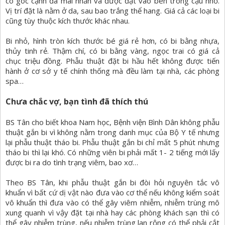
có góc cạnh đã mài nhẵn và được đặt vào bên trong cậu nhỏ.
Vị trí đặt là nằm ở da, sau bao trắng thể hang. Giá cả các loại bi
cũng tùy thuộc kích thước khác nhau.
Bi nhỏ, hình tròn kích thước bé giá rẻ hơn, có bi bằng nhựa,
thủy tinh rẻ. Thậm chí, có bi bằng vàng, ngọc trai có giá cả
chục triệu đồng. Phẫu thuật đặt bi hầu hết không được tiến
hành ở cơ sở y tế chính thống mà đều làm tại nhà, các phòng
spa…
Chưa chắc vợ, bạn tình đã thích thú
BS Tân cho biết khoa Nam học, Bệnh viện Bình Dân không phẫu
thuật gắn bi vì không nằm trong danh mục của Bộ Y tế nhưng
lại phẫu thuật tháo bi. Phẫu thuật gắn bi chỉ mất 5 phút nhưng
tháo bi thì lại khó. Có những viên bi phải mất 1- 2 tiếng mới lấy
được bi ra do tình trạng viêm, bao xơ…
Theo BS Tân, khi phẫu thuật gắn bi đòi hỏi nguyên tắc vô
khuẩn vì bất cứ dị vật nào đưa vào cơ thể nếu không kiểm soát
vô khuẩn thì đưa vào có thể gây viêm nhiễm, nhiễm trùng mô
xung quanh vì vậy đặt tại nhà hay các phòng khách sạn thì có
thể gây nhiễm trùng, nếu nhiễm trùng lan rộng có thể phải cắt