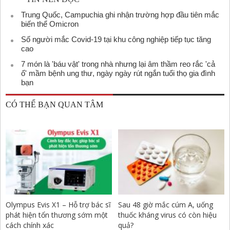
Trung Quốc, Campuchia ghi nhận trường hợp đầu tiên mắc
biến thể Omicron
Số người mắc Covid-19 tại khu công nghiệp tiếp tục tăng
cao
7 món là 'báu vật' trong nhà nhưng lại âm thầm reo rắc 'cả
ổ' mầm bệnh ung thư, ngày ngày rút ngắn tuổi thọ gia đình
bạn
CÓ THỂ BẠN QUAN TÂM
Olympus Evis X1 – Hỗ trợ bác sĩ
Sau 48 giờ mắc cúm A, uống
phát hiện tổn thương sớm một
thuốc kháng virus có còn hiệu
cách chính xác
quả?