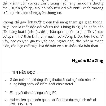
đến viện muộn với các tổn thương não nặng nề do hạ đường
máu, tụt huyết áp, suy hô hấp kéo dài với nhiều chấn thương
trên người”, bác sĩ Nguyên thông tin.
Không chỉ gây ảnh hưởng đến khả năng tham gia giao thông,
rượu còn là chất độc đối với cơ thể. Chúng là nguyên nhân dẫn
đến hàng loạt bệnh tật, để lại hậu quả nghiêm trọng đối với các
cơ quan như thần kinh, tim mạch, cơ xương khớp, tiêu hóa... Vì
vậy, các chuyên gia khuyến cáo, người dân, đặc biệt là thanh
niên, cần hạn chế rượu bia để bảo vệ sức khỏe của bản thân.
Nguồn: Báo Zing
TIN NÊN ĐỌC
Giảm mỡ máu không dùng thuốc: 6 loại ngũ cốc nên bổ
sung hằng ngày để kiểm soát cholesterol
F1 quyết định ăn, ngủ cùng F0
Hai ca liên quan đến quán bar Buddha dương tính trở lại
với COVID-19