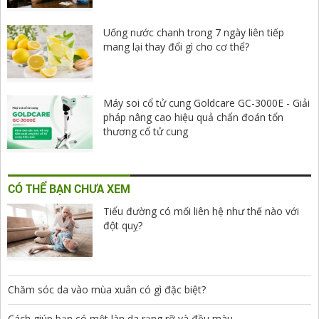
Uống nước chanh trong 7 ngày liên tiếp
mang lại thay đổi gì cho cơ thể?
Máy soi cổ tử cung Goldcare GC-3000E - Giải
pháp nâng cao hiệu quả chẩn đoán tổn
thương cổ tử cung
CÓ THỂ BẠN CHƯA XEM
Tiểu đường có mối liên hệ như thế nào với
đột quỵ?
Chăm sóc da vào mùa xuân có gì đặc biệt?
Cách giúp bạn có một làn da rạng rỡ và đều màu