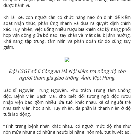
được hành vi.
Khi lái xe, con người cần có chức năng não ổn định để kiểm
soát nhận thức, phản ứng nhanh và đưa ra quyết định chính
xác. Tuy nhiên, việc uống nhiều rượu bia khiến các kỹ năng phối
hợp vận động giữa bộ não, tay chân và mắt đều bị ảnh hưởng.
Khả năng tập trung, tầm nhìn và phán đoán từ đó cũng suy
giảm.
Đội CSGT số 6 Công an Hà Nội kiểm tra nồng độ cồn
người tham gia giao thông. Ảnh: Việt Hùng.
Bác sĩ Nguyễn Trung Nguyên, Phụ trách Trung tâm Chống
độc, Bệnh viện Bạch Mai, cho biết đối tượng ngộ độc rượu
nhập viện bao gồm nhiều lứa tuổi khác nhau, kể cả người trẻ
như sinh viên, học sinh. Tuy nhiên, đa phần là thanh niên ở độ
tuổi lao động.
“Tình trạng bệnh nhân khác nhau, có người mức độ nhẹ như
nôn mửa nhưng có những người bị nặng, hôn mê, tụt huyết áp,