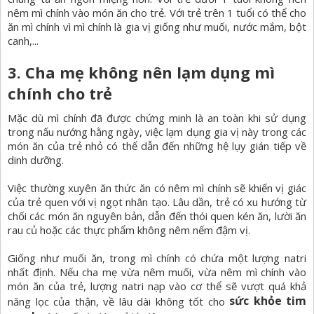
nêm mì chính vào món ăn cho trẻ. Với trẻ trên 1 tuổi có thể cho
ăn mì chính vì mì chính là gia vị giống như muối, nước mắm, bột
canh,...
3. Cha mẹ không nên lạm dụng mì
chính cho trẻ
Mặc dù mì chính đã được chứng minh là an toàn khi sử dụng
trong nấu nướng hằng ngày, việc lạm dụng gia vị này trong các
món ăn của trẻ nhỏ có thể dẫn đến những hệ lụy gián tiếp về
dinh dưỡng.
Việc thường xuyên ăn thức ăn có nêm mì chính sẽ khiến vị giác
của trẻ quen với vị ngọt nhân tạo. Lâu dần, trẻ có xu hướng từ
chối các món ăn nguyên bản, dẫn đến thói quen kén ăn, lười ăn
rau củ hoặc các thực phẩm không nêm nếm đậm vị.
Giống như muối ăn, trong mì chính có chứa một lượng natri
nhất định. Nếu cha mẹ vừa nêm muối, vừa nêm mì chính vào
món ăn của trẻ, lượng natri nạp vào cơ thể sẽ vượt quá khả
sức khỏe tim
năng lọc của thận, về lâu dài không tốt cho