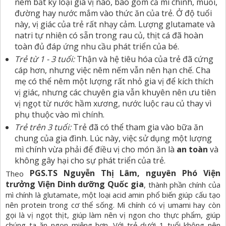
nêm bất kỳ loại gia vị nào, bao gồm cả mì chính, muối,
đường hay nước mắm vào thức ăn của trẻ. Ở độ tuổi
này, vị giác của trẻ rất nhạy cảm. Lượng glutamate và
natri tự nhiên có sẵn trong rau củ, thịt cá đã hoàn
toàn đủ đáp ứng nhu cầu phát triển của bé.
Trẻ từ 1 - 3 tuổi:
Thận và hệ tiêu hóa của trẻ đã cứng
cáp hơn, nhưng việc nêm nếm vẫn nên hạn chế. Cha
mẹ có thể nêm một lượng rất nhỏ gia vị để kích thích
vị giác, nhưng các chuyên gia vẫn khuyên nên ưu tiên
vị ngọt từ nước hầm xương, nước luộc rau củ thay vì
phụ thuộc vào mì chính.
Trẻ trên 3 tuổi:
Trẻ đã có thể tham gia vào bữa ăn
chung của gia đình. Lúc này, việc sử dụng một lượng
mì chính vừa phải để điều vị cho món ăn là
an toàn
và
không gây hại cho sự phát triển của trẻ.
PGS.TS Nguyễn Thị Lâm, nguyên Phó Viện
Theo
trưởng Viện Dinh dưỡng Quốc gia
, thành phần chính của
mì chính là glutamate, một loại acid amin phổ biến giúp cấu tạo
nên protein trong cơ thể sống. Mì chính có vị umami hay còn
gọi là vị ngọt thịt, giúp làm nên vị ngon cho thực phẩm, giúp
chúng ta ăn ngon miệng hơn. Với trẻ dưới 1 tuổi không nên