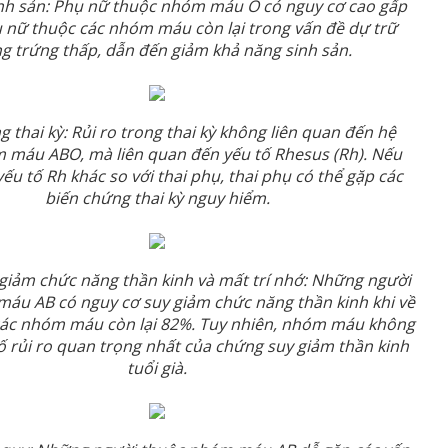
nh sản: Phụ nữ thuộc nhóm máu O có nguy cơ cao gấp
ụ nữ thuộc các nhóm máu còn lại trong vấn đề dự trữ
g trứng thấp, dẫn đến giảm khả năng sinh sản.
g thai kỳ: Rủi ro trong thai kỳ không liên quan đến hệ
 máu ABO, mà liên quan đến yếu tố Rhesus (Rh). Nếu
yếu tố Rh khác so với thai phụ, thai phụ có thể gặp các
biến chứng thai kỳ nguy hiểm.
giảm chức năng thần kinh và mất trí nhớ: Những người
áu AB có nguy cơ suy giảm chức năng thần kinh khi về
các nhóm máu còn lại 82%. Tuy nhiên, nhóm máu không
tố rủi ro quan trọng nhất của chứng suy giảm thần kinh
tuổi già.