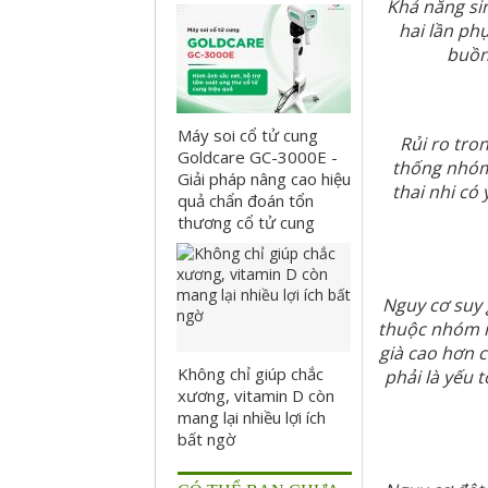
Khả năng si
hai lần ph
buồn
Máy soi cổ tử cung
Rủi ro tron
Goldcare GC-3000E -
thống nhóm
Giải pháp nâng cao hiệu
thai nhi có 
quả chẩn đoán tổn
thương cổ tử cung
Nguy cơ suy 
thuộc nhóm m
già cao hơn 
Không chỉ giúp chắc
phải là yếu 
xương, vitamin D còn
mang lại nhiều lợi ích
bất ngờ