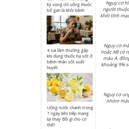
Nguy cơ h
kỳ vọng chỉ uống thuốc
người thuộc
bổ gan là khỏi bệnh
khối tĩnh mạ
Nguy cơ mắ
4 sai lầm thường gặp
hoặc AB có 
khi dùng thuốc hạ sốt ở
máu A, đồng
bệnh nhân sốt xuất
khoảng 9% số
huyết
Nguy cơ ung
nhóm máu 
Uống nước chanh trong
7 ngày liên tiếp mang
lại thay đổi gì cho cơ
thể?