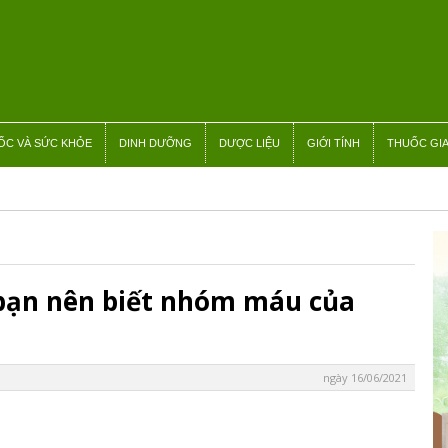
ỐC VÀ SỨC KHỎE
DINH DƯỠNG
DƯỢC LIỆU
GIỚI TÍNH
THUỐC GIA
 bạn nên biết nhóm máu của
ngày 16/06/2021