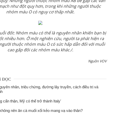
 quỵ: Những người thuộc nhóm máu AB dễ gặp các vấn
 mạch như đột quỵ hơn, trong khi những người thuộc
nhóm máu O có nguy cơ thấp nhất.
uỗi đốt: Nhóm máu có thể là nguyên nhân khiến bạn bị
ốt nhiều hơn. Ở một nghiên cứu, người ta phát hiện ra
người thuộc nhóm máu O có sức hấp dẫn đối với muỗi
cao gấp đôi các nhóm máu khác./.
Nguồn VOV
N ĐỌC
uyên nhân, triệu chứng, đường lây truyền, cách điều trị và
nh
 cẩn thận, Mỹ có thể trở thành Italy'
không nên ăn cà muối xổi kẻo mang vạ vào thân?