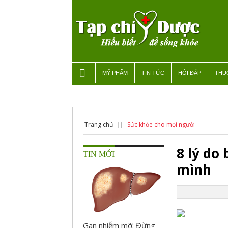
MỸ PHẨM
TIN TỨC
HỎI ĐÁP
THU
Trang chủ
Sức khỏe cho mọi người
8 lý do
TIN MỚI
mình
Gan nhiễm mỡ: Đừng