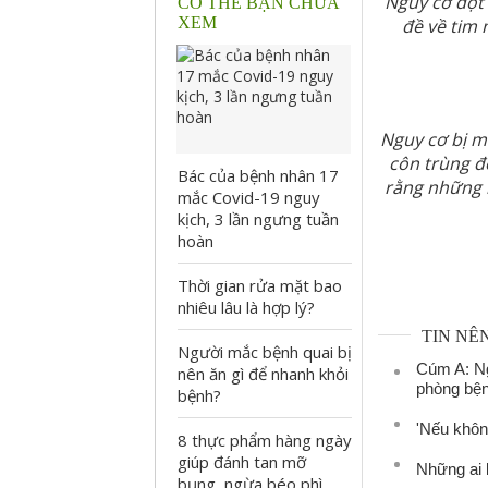
Nguy cơ đột
CÓ THỂ BẠN CHƯA
XEM
đề về tim
Nguy cơ bị m
côn trùng đ
Bác của bệnh nhân 17
rằng những 
mắc Covid-19 nguy
kịch, 3 lần ngưng tuần
hoàn
Thời gian rửa mặt bao
nhiêu lâu là hợp lý?
TIN NÊ
Người mắc bệnh quai bị
Cúm A: Ng
nên ăn gì để nhanh khỏi
phòng bệ
bệnh?
'Nếu không
8 thực phẩm hàng ngày
giúp đánh tan mỡ
Những ai 
bụng, ngừa béo phì