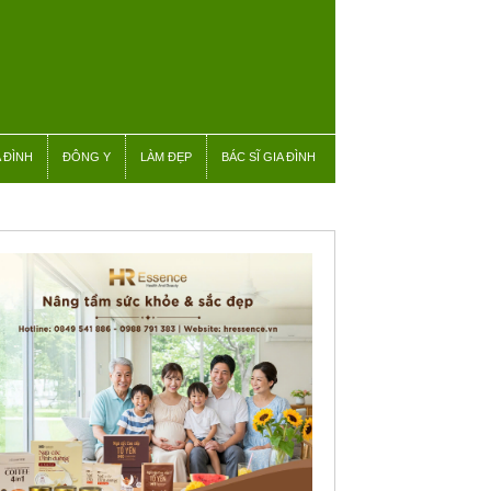
 ĐÌNH
ĐÔNG Y
LÀM ĐẸP
BÁC SĨ GIA ĐÌNH