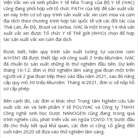
Viện Vắc xin và sinh phẩm Y tế Nha Trang của Bộ Y tế (IVAC)
cũng đang phối hợp với tổ chức PATH của Mỹ để sản xuất vắc
xin này trên cơ sở quy trình sản xuất vắc xin cúm mùa và cúm
đại dịch theo chương trình hợp tác quốc tế với các đối tác của
Thái Lan, Ấn Độ, Brazil và Serbia. IVAC là một trong 14 nhà sản
xuất vắc xin được Tổ chức Y tế Thế giới (WHO) chọn để hợp
tác sản xuất vắc xin cúm đại dịch.
Được biết, hiện quy trình sản xuất tương tự vaccine cúm
A/H5N1 đã được thiết lập với công suất 3 triệu liều/năm. IVAC
đã chuẩn bị sản xuất những lô thử nghiệm đầu tiên. Dự kiến
tháng 10-12, đơn vị thử nghiệm lâm sàng giai đoạn một trên
người và 2 giai đoạn tiếp theo vào đầu năm 2021, sau đó nâng
cấp quy mô 30 triệu liều/năm. Tháng 4/2021, đơn vị sẽ nộp hồ
sơ cấp phép.
Bên cạnh đó, các đơn vị khác như: Trung tâm Nghiên cứu Sản
xuất vắc xin và Sinh phẩm Y tế POLYVAC và Công ty TNHH
Công nghệ sinh học Dược NANOGEN cũng đang trong quá
trình nghiên cứu, phát triển vắc xin ngừa COVID-19; bước đầu
đã cho thấy kết quả khả quan, các đơn vị cũng cố gắng đến
cuối năm 2020 sẽ đưa vào thử nghiệm lâm sàng.