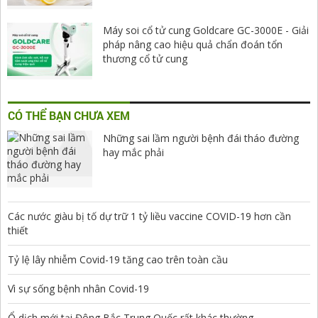
Máy soi cổ tử cung Goldcare GC-3000E - Giải
pháp nâng cao hiệu quả chẩn đoán tổn
thương cổ tử cung
CÓ THỂ BẠN CHƯA XEM
Những sai lầm người bệnh đái tháo đường
hay mắc phải
Các nước giàu bị tố dự trữ 1 tỷ liều vaccine COVID-19 hơn cần
thiết
Tỷ lệ lây nhiễm Covid-19 tăng cao trên toàn cầu
Vì sự sống bệnh nhân Covid-19
Ổ dịch mới tại Đông Bắc Trung Quốc rất khác thường