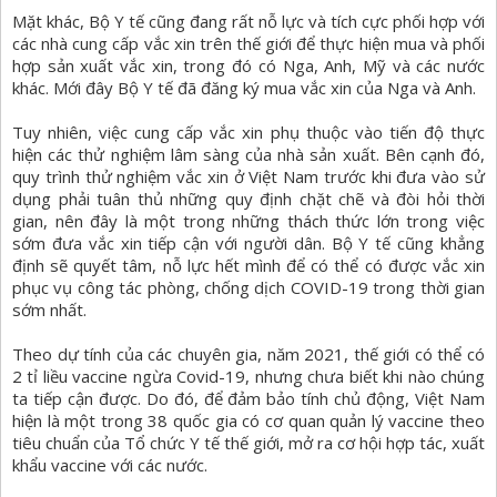
Mặt khác, Bộ Y tế cũng đang rất nỗ lực và tích cực phối hợp với
các nhà cung cấp vắc xin trên thế giới để thực hiện mua và phối
hợp sản xuất vắc xin, trong đó có Nga, Anh, Mỹ và các nước
khác. Mới đây Bộ Y tế đã đăng ký mua vắc xin của Nga và Anh.
Tuy nhiên, việc cung cấp vắc xin phụ thuộc vào tiến độ thực
hiện các thử nghiệm lâm sàng của nhà sản xuất. Bên cạnh đó,
quy trình thử nghiệm vắc xin ở Việt Nam trước khi đưa vào sử
dụng phải tuân thủ những quy định chặt chẽ và đòi hỏi thời
gian, nên đây là một trong những thách thức lớn trong việc
sớm đưa vắc xin tiếp cận với người dân. Bộ Y tế cũng khẳng
định sẽ quyết tâm, nỗ lực hết mình để có thể có được vắc xin
phục vụ công tác phòng, chống dịch COVID-19 trong thời gian
sớm nhất.
Theo dự tính của các chuyên gia, năm 2021, thế giới có thể có
2 tỉ liều vaccine ngừa Covid-19, nhưng chưa biết khi nào chúng
ta tiếp cận được. Do đó, để đảm bảo tính chủ động, Việt Nam
hiện là một trong 38 quốc gia có cơ quan quản lý vaccine theo
tiêu chuẩn của Tổ chức Y tế thế giới, mở ra cơ hội hợp tác, xuất
khẩu vaccine với các nước.