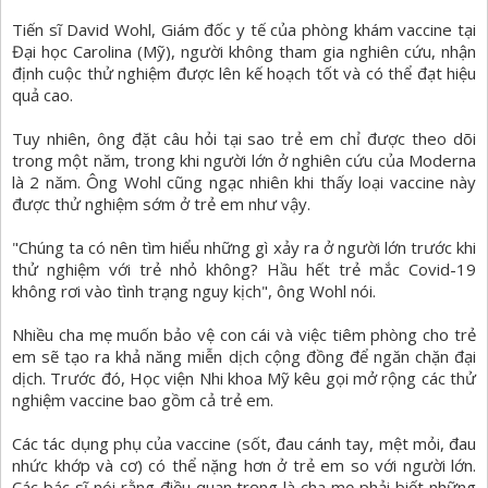
Tiến sĩ David Wohl, Giám đốc y tế của phòng khám vaccine tại
Đại học Carolina (Mỹ), người không tham gia nghiên cứu, nhận
định cuộc thử nghiệm được lên kế hoạch tốt và có thể đạt hiệu
quả cao.
Tuy nhiên, ông đặt câu hỏi tại sao trẻ em chỉ được theo dõi
trong một năm, trong khi người lớn ở nghiên cứu của Moderna
là 2 năm. Ông Wohl cũng ngạc nhiên khi thấy loại vaccine này
được thử nghiệm sớm ở trẻ em như vậy.
"Chúng ta có nên tìm hiểu những gì xảy ra ở người lớn trước khi
thử nghiệm với trẻ nhỏ không? Hầu hết trẻ mắc Covid-19
không rơi vào tình trạng nguy kịch", ông Wohl nói.
Nhiều cha mẹ muốn bảo vệ con cái và việc tiêm phòng cho trẻ
em sẽ tạo ra khả năng miễn dịch cộng đồng để ngăn chặn đại
dịch. Trước đó, Học viện Nhi khoa Mỹ kêu gọi mở rộng các thử
nghiệm vaccine bao gồm cả trẻ em.
Các tác dụng phụ của vaccine (sốt, đau cánh tay, mệt mỏi, đau
nhức khớp và cơ) có thể nặng hơn ở trẻ em so với người lớn.
Các bác sĩ nói rằng điều quan trọng là cha mẹ phải biết những