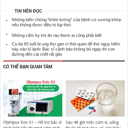
TIN NÊN ĐỌC
Những biến chứng “khôn lường” của bệnh cơ xương khớp
nếu không được điều trị kịp thời
Những cấm kỵ khi ăn rau thơm ai cũng phải biết
Cụ bà 65 tuổi bị ung thư gan vì thói quen để thứ nguy hiểm
này vào tủ lạnh: Bác sĩ cảnh báo không bỏ ngay thì con
đường đến cái chết rất gần
CÓ THỂ BẠN QUAN TÂM
Olympus Evis X1 – Hỗ trợ bác sĩ
Sau 48 giờ mắc cúm A, uống
phát hiện tổn thương sớm một
thuốc kháng virus có còn hiệu