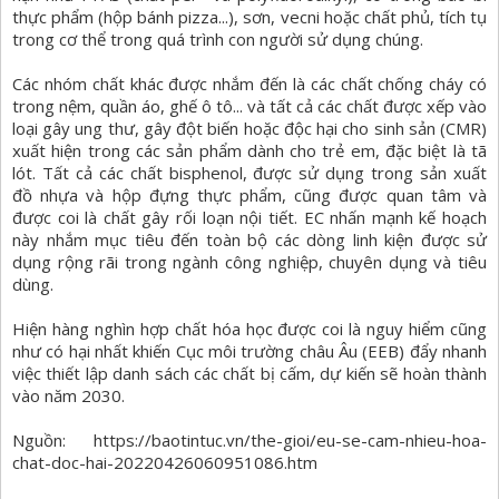
thực phẩm (hộp bánh pizza...), sơn, vecni hoặc chất phủ, tích tụ
trong cơ thể trong quá trình con người sử dụng chúng.
Các nhóm chất khác được nhắm đến là các chất chống cháy có
trong nệm, quần áo, ghế ô tô... và tất cả các chất được xếp vào
loại gây ung thư, gây đột biến hoặc độc hại cho sinh sản (CMR)
xuất hiện trong các sản phẩm dành cho trẻ em, đặc biệt là tã
lót. Tất cả các chất bisphenol, được sử dụng trong sản xuất
đồ nhựa và hộp đựng thực phẩm, cũng được quan tâm và
được coi là chất gây rối loạn nội tiết. EC nhấn mạnh kế hoạch
này nhắm mục tiêu đến toàn bộ các dòng linh kiện được sử
dụng rộng rãi trong ngành công nghiệp, chuyên dụng và tiêu
dùng.
Hiện hàng nghìn hợp chất hóa học được coi là nguy hiểm cũng
như có hại nhất khiến Cục môi trường châu Âu (EEB) đẩy nhanh
việc thiết lập danh sách các chất bị cấm, dự kiến sẽ hoàn thành
vào năm 2030.
Nguồn: https://baotintuc.vn/the-gioi/eu-se-cam-nhieu-hoa-
chat-doc-hai-20220426060951086.htm