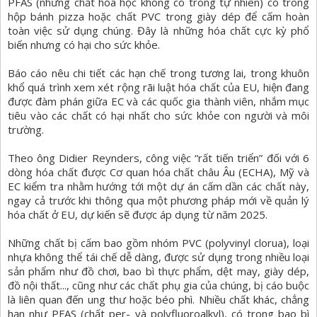
PFAS (những chất hóa học không có trong tự nhiên) có trong
hộp bánh pizza hoặc chất PVC trong giày dép để cấm hoàn
toàn việc sử dụng chúng. Đây là những hóa chất cực kỳ phổ
biến nhưng có hại cho sức khỏe.
Báo cáo nêu chi tiết các hạn chế trong tương lai, trong khuôn
khổ quá trình xem xét rộng rãi luật hóa chất của EU, hiện đang
được đàm phán giữa EC và các quốc gia thành viên, nhắm mục
tiêu vào các chất có hại nhất cho sức khỏe con người và môi
trường.
Theo ông Didier Reynders, công việc “rất tiến triển” đối với 6
dòng hóa chất được Cơ quan hóa chất châu Âu (ECHA), Mỹ và
EC kiểm tra nhằm hướng tới một dự án cấm dần các chất này,
ngay cả trước khi thông qua một phương pháp mới về quản lý
hóa chất ở EU, dự kiến sẽ được áp dụng từ năm 2025.
Những chất bị cấm bao gồm nhóm PVC (polyvinyl clorua), loại
nhựa không thể tái chế dễ dàng, được sử dụng trong nhiều loại
sản phẩm như đồ chơi, bao bì thực phẩm, dệt may, giày dép,
đồ nội thất..., cũng như các chất phụ gia của chúng, bị cáo buộc
là liên quan đến ung thư hoặc béo phì. Nhiều chất khác, chẳng
hạn như PFAS (chất per- và polyfluoroalkyl), có trong bao bì