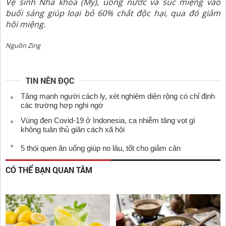
Vệ sinh Nha khoa (Mỹ), uống nước và súc miệng vào
buổi sáng giúp loại bỏ 60% chất độc hại, qua đó giảm
hôi miệng.
Nguồn Zing
TIN NÊN ĐỌC
Tăng mạnh người cách ly, xét nghiệm diện rộng có chỉ định
các trường hợp nghi ngờ
Vùng đen Covid-19 ở Indonesia, ca nhiễm tăng vọt gì
không tuân thủ giãn cách xã hội
5 thói quen ăn uống giúp no lâu, tốt cho giảm cân
CÓ THỂ BẠN QUAN TÂM