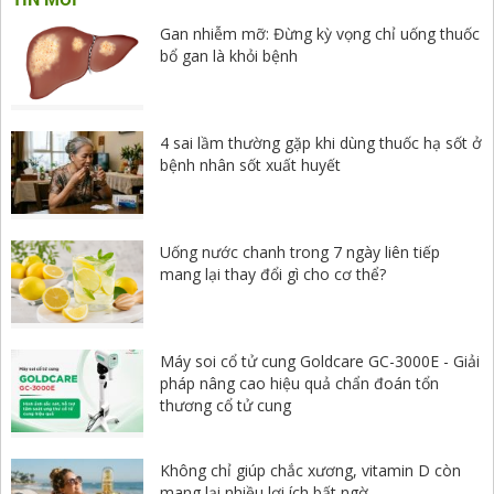
Gan nhiễm mỡ: Đừng kỳ vọng chỉ uống thuốc
bổ gan là khỏi bệnh
4 sai lầm thường gặp khi dùng thuốc hạ sốt ở
bệnh nhân sốt xuất huyết
Uống nước chanh trong 7 ngày liên tiếp
mang lại thay đổi gì cho cơ thể?
Máy soi cổ tử cung Goldcare GC-3000E - Giải
pháp nâng cao hiệu quả chẩn đoán tổn
thương cổ tử cung
Không chỉ giúp chắc xương, vitamin D còn
mang lại nhiều lợi ích bất ngờ