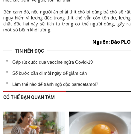
Bên cạnh đó, nếu người ăn phải thịt chó bị dùng bả chó sẽ rất
nguy hiểm vì lượng độc trong thịt chó vẫn còn tồn dư, lượng
chất độc hại này sẽ tích tụ trong cơ thể người dùng, gây ra
một số bệnh khó lường.
Nguồn: Báo PLO
TIN NÊN ĐỌC
Gấp rút cuộc đua vaccine ngừa Covid-19
Số bước cần đi mỗi ngày để giảm cân
Làm thế nào để tránh ngộ độc paracetamol?
CÓ THỂ BẠN QUAN TÂM