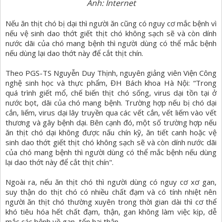
Ảnh: Internet
Nếu ăn thịt chó bị dại thì người ăn cũng có nguy cơ mắc bệnh vì
nếu vệ sinh dao thớt giết thịt chó không sạch sẽ và còn dính
nước dãi của chó mang bệnh thì người dùng có thể mắc bệnh
nếu dùng lại dao thớt này để cắt thịt chín.
Theo PGS-TS Nguyễn Duy Thịnh, nguyên giảng viên Viện Công
nghệ sinh học và thực phẩm, ĐH Bách khoa Hà Nội: “Trong
quá trình giết mổ, chế biến thịt chó sống, virus dại tồn tại ở
nước bọt, dãi của chó mang bệnh. Trường hợp nếu bị chó dại
cắn, liếm, virus dại lây truyền qua các vết cắn, vết liếm vào vết
thương và gây bệnh dại. Bên cạnh đó, một số trường hợp nếu
ăn thịt chó dại không được nấu chín kỹ, ăn tiết canh hoặc vệ
sinh dao thớt giết thịt chó không sạch sẽ và còn dính nước dãi
của chó mang bệnh thì người dùng có thể mắc bệnh nếu dùng
lại dao thớt này để cắt thịt chín".
Ngoài ra, nếu ăn thịt chó thì người dùng có nguy cơ xơ gan,
suy thận do thịt chó có nhiều chất đạm và có tính nhiệt nên
người ăn thịt chó thường xuyên trong thời gian dài thì cơ thể
khó tiêu hóa hết chất đạm, thận, gan không làm việc kịp, dễ
mắc các bệnh về gan, tổn hại thận.